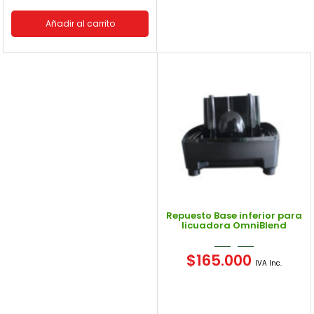
Añadir al carrito
Repuesto Base inferior para
licuadora OmniBlend
$
165.000
IVA Inc.