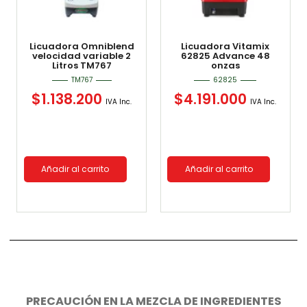
Licuadora Omniblend
Licuadora Vitamix
velocidad variable 2
62825 Advance 48
Litros TM767
onzas
TM767
62825
$
1.138.200
$
4.191.000
IVA Inc.
IVA Inc.
Añadir al carrito
Añadir al carrito
PRECAUCIÓN EN LA MEZCLA DE INGREDIENTES