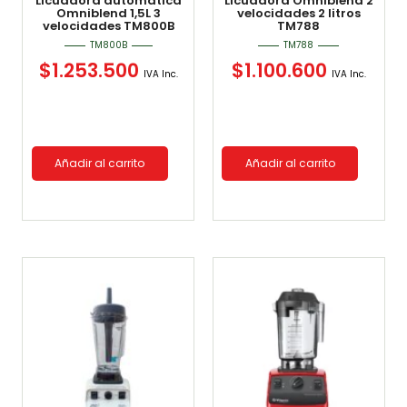
Licuadora automática
Licuadora Omniblend 2
Omniblend 1,5L 3
velocidades 2 litros
velocidades TM800B
TM788
TM800B
TM788
$
1.253.500
$
1.100.600
IVA Inc.
IVA Inc.
Añadir al carrito
Añadir al carrito