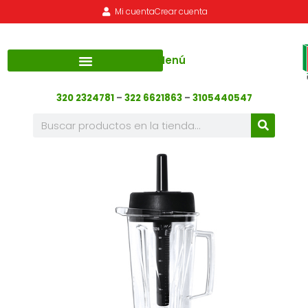
Mi cuenta
Crear cuenta
Menú
320 2324781
–
322 6621863
–
3105440547