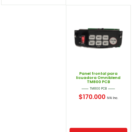
Panel frontal para
licuadora Omniblend
TM800 PCB
TM800 PCB
$
170.000
IVA Inc.