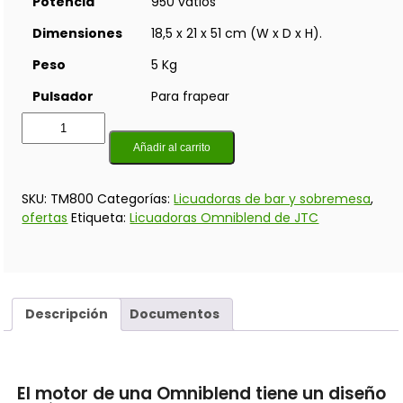
Potencia
950 vatios
Dimensiones
18,5 x 21 x 51 cm (W x D x H).
Peso
5 Kg
Pulsador
Para frapear
Añadir al carrito
SKU:
TM800
Categorías:
Licuadoras de bar y sobremesa
,
ofertas
Etiqueta:
Licuadoras Omniblend de JTC
Descripción
Documentos
El motor de una Omniblend tiene un diseño