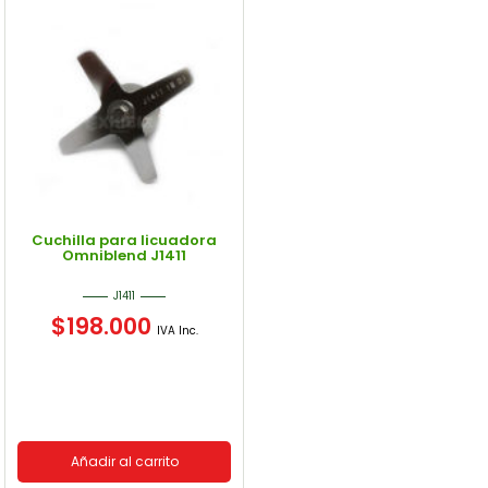
Cuchilla para licuadora
Omniblend J1411
J1411
$
198.000
IVA Inc.
Añadir al carrito