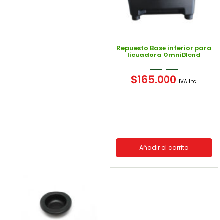
Repuesto Base inferior para
licuadora OmniBlend
$
165.000
IVA Inc.
Añadir al carrito