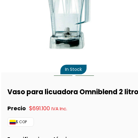
In Stock
Vaso para licuadora Omniblend 2 litr
$
691.100
IVA Inc.
$ COP