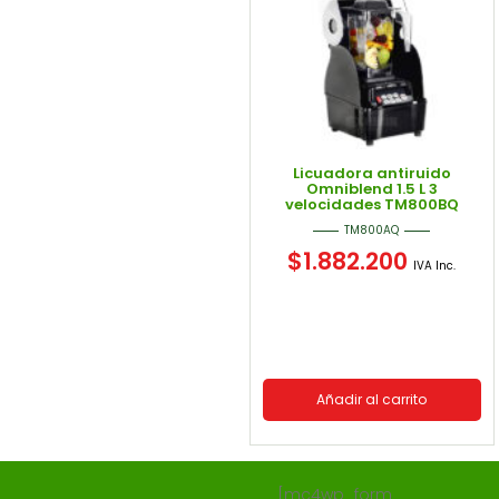
Licuadora antiruido
Omniblend 1.5 L 3
velocidades TM800BQ
TM800AQ
$
1.882.200
IVA Inc.
Añadir al carrito
[mc4wp_form