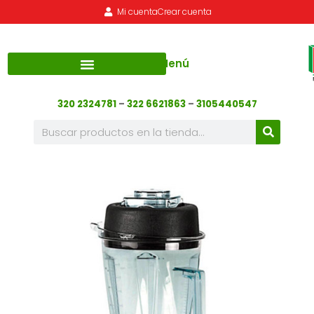
Mi cuenta
Crear cuenta
Menú
320 2324781
–
322 6621863
–
3105440547