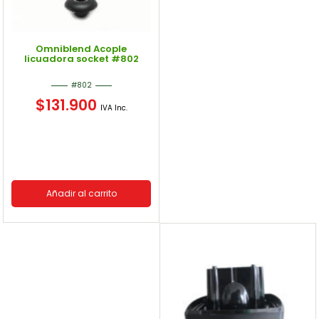
Omniblend Acople
licuadora socket #802
#802
$
131.900
IVA Inc.
Añadir al carrito