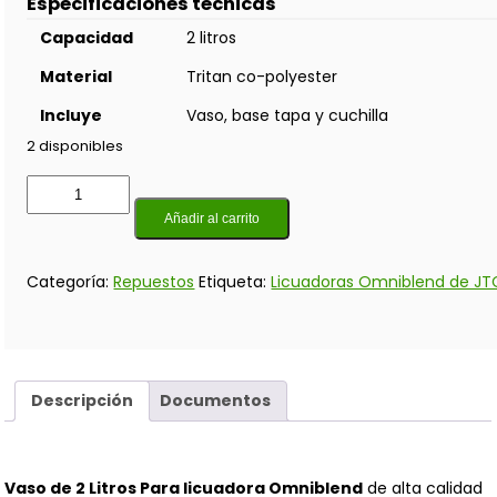
Especificaciones técnicas
Capacidad
2 litros
Material
Tritan co-polyester
Incluye
Vaso, base tapa y cuchilla
2 disponibles
Añadir al carrito
Categoría:
Repuestos
Etiqueta:
Licuadoras Omniblend de JT
Descripción
Documentos
Vaso de 2 Litros Para licuadora Omniblend
de alta calidad