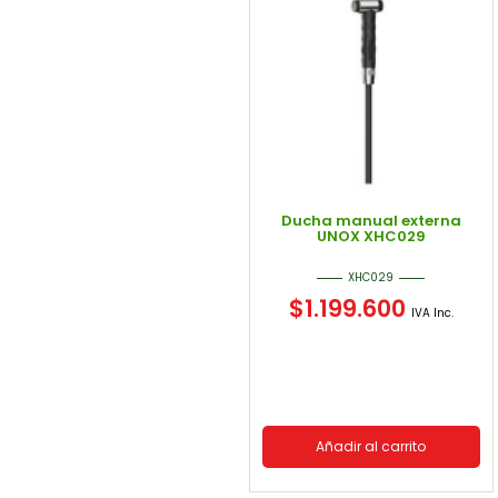
Ducha manual externa
UNOX XHC029
XHC029
$
1.199.600
IVA Inc.
Añadir al carrito