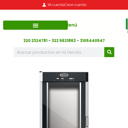
Mi cuenta
Crear cuenta
Menú
320 2324781
–
322 6621863
–
3105440547