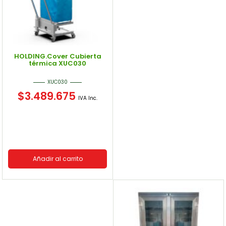
HOLDING.Cover Cubierta
térmica XUC030
XUC030
$
3.489.675
IVA Inc.
Añadir al carrito