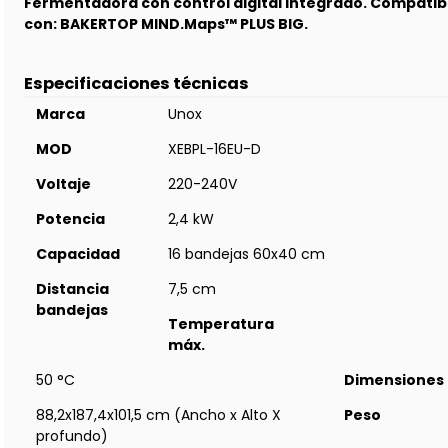
Fermentadora con control digital integrado. Compatib
con: BAKERTOP MIND.Maps™ PLUS BIG.
Especificaciones técnicas
Marca
Unox
MOD
XEBPL-16EU-D
Voltaje
220-240V
Potencia
2,4 kW
Capacidad
16 bandejas 60x40 cm
Distancia
7,5 cm
bandejas
Temperatura
máx.
50 °C
Dimensiones
88,2x187,4x101,5 cm (Ancho x Alto X
Peso
profundo)