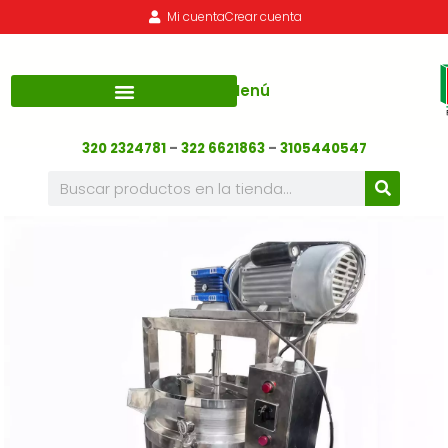
Mi cuenta
Crear cuenta
Menú
320 2324781
–
322 6621863
–
3105440547