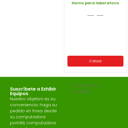
Horno para laboratorio
Cotizar
[mc4wp_form
Suscríbete a Exhibir
id=»2383″]
Equipos
Nuestro objetivo es su
conveniencia: haga su
pedido en línea desde
su computadora
portátil, computadora