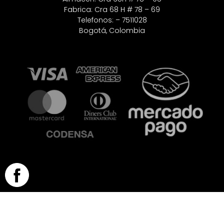
Fabrica: Cra 68 H # 78 – 69
Telefonos: – 7511028
Bogotá, Colombia