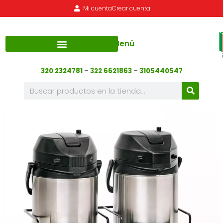
Mi cuenta
Crear cuenta
Menú
320 2324781
–
322 6621863
–
3105440547