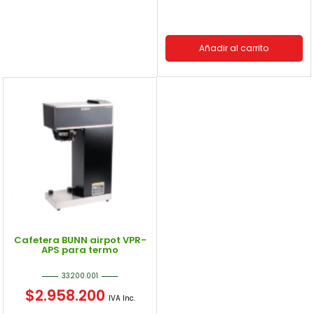
Añadir al carrito
Cafetera BUNN airpot VPR-
APS para termo
33200.001
$
2.958.200
IVA Inc.