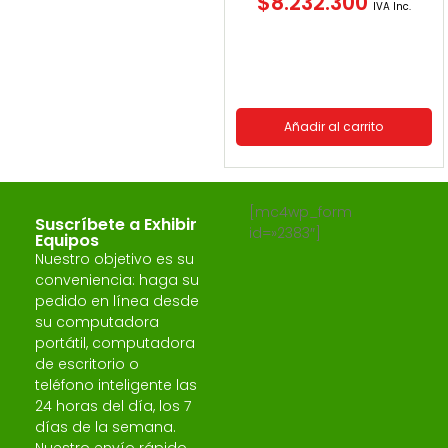
$
8.232.300
IVA Inc.
Añadir al carrito
[mc4wp_form
Suscríbete a Exhibir
id=»2383″]
Equipos
Nuestro objetivo es su
conveniencia: haga su
pedido en línea desde
su computadora
portátil, computadora
de escritorio o
teléfono inteligente las
24 horas del día, los 7
días de la semana.