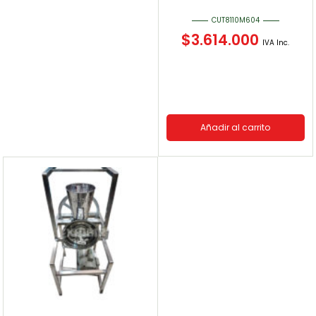
CUT8110M604
$
3.614.000
IVA Inc.
Añadir al carrito