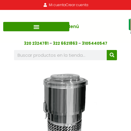
Mi cuenta
Crear cuenta
Menú
320 2324781
–
322 6621863
–
3105440547