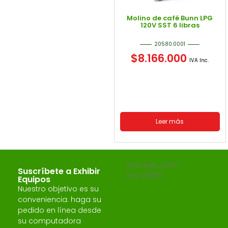
Molino de café Bunn LPG
120V SST 6 libras
20580.0001
$
8.166.000
IVA Inc.
Leer más
[mc4wp_form
Suscríbete a Exhibir
id=»2383″]
Equipos
Nuestro objetivo es su
conveniencia: haga su
pedido en línea desde
su computadora