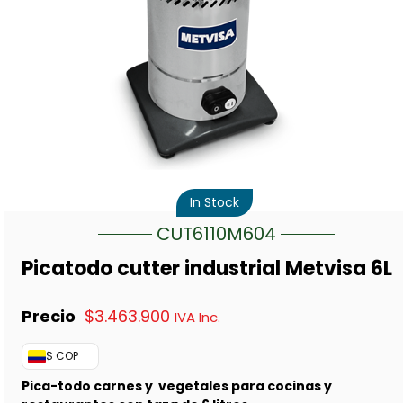
In Stock
CUT6110M604
Picatodo cutter industrial Metvisa 6L
$
3.463.900
IVA Inc.
$ COP
Pica-todo carnes y vegetales para cocinas y