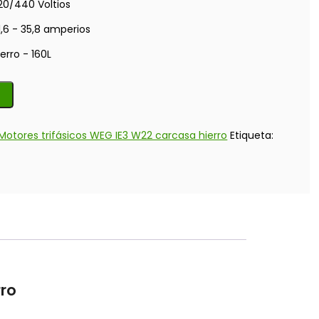
20/440 Voltios
1,6 - 35,8 amperios
ierro - 160L
Motores trifásicos WEG IE3 W22 carcasa hierro
Etiqueta:
rro