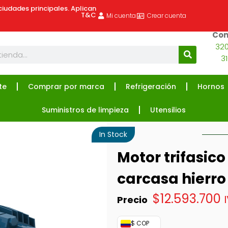
ciudades principales. Aplican
T&C
Mi cuenta
Crear cuenta
Com
320
3
te
Comprar por marca
Refrigeración
Hornos
Suministros de limpieza
Utensilios
In Stock
Motor trifasi
carcasa hierro
$
12.593.700
$ COP