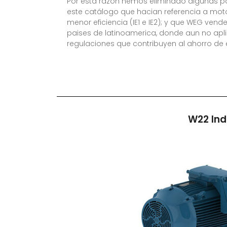
Por esta razón hemos eliminado algunas p
este catálogo que hacian referencia a mot
menor eficiencia (IE1 e IE2); y que WEG vend
paises de latinoamerica, donde aun no apl
regulaciones que contribuyen al ahorro de 
W22 Ind