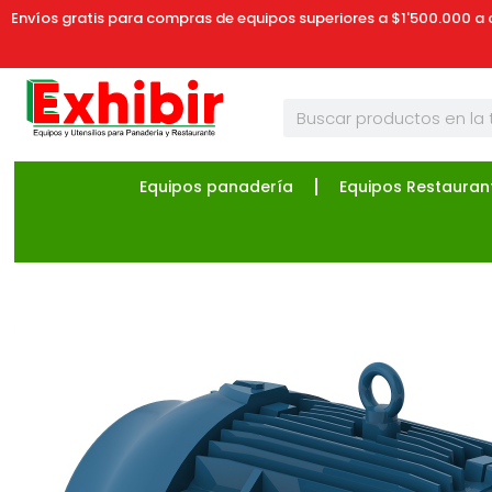
Envíos gratis para compras de equipos superiores a $1'500.000 a 
Equipos panadería
Equipos Restauran