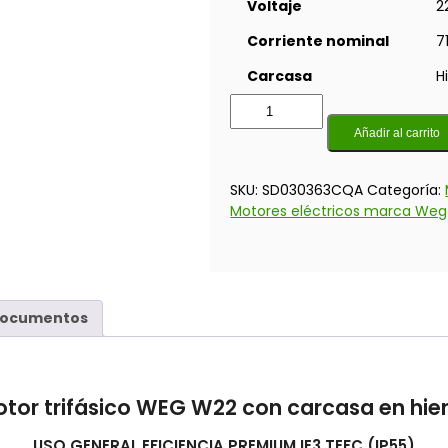
Voltaje
2
Corriente nominal
7
Carcasa
H
Añadir al carrito
SKU:
SD030363CQA
Categoría:
Motores eléctricos marca Weg
ocumentos
tor trifásico WEG W22 con carcasa en hie
USO GENERAL EFICIENCIA PREMIUM IE3 TEFC (IP55)