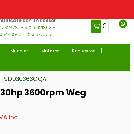
unícate con un asesor:
0
 2324781
–
322 6621863
–
105440547
–
320 5773661
Muebles
Motores
Repuestos
SD030363CQA
co 30hp 3600rpm Weg
IVA Inc.