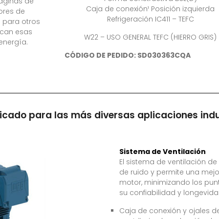
áginas de
Caja de conexión¹ Posición izquierda
ores de
Refrigeración IC411 – TEFC
e para otros
ican esas
W22 – USO GENERAL TEFC (HIERRO GRIS)
energía.
CÓDIGO DE PEDIDO:
SD030363CQA
icado para las más diversas aplicaciones indu
Sistema de Ventilación
El sistema de ventilación d
de ruido y permite una mejor 
motor, minimizando los punt
su confiabilidad y longevida
Caja de conexión y ojales 