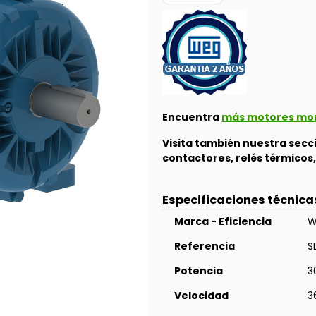
Encuentra
más motores mono
Visita también nuestra sec
contactores, relés térmico
Especificaciones técnica
Marca - Eficiencia
W
Referencia
S
Potencia
3
Velocidad
3