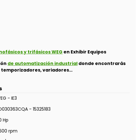
fásicos y trifásicos WEG
en Exhibir Equipos
ción
de automatización industrial
donde encontrarás
s, temporizadores, variadores…
s
EG - IE3
D030363CQA - 15325183
0 Hp
600 rpm