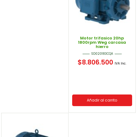
Motor trifasico 20hp
1800rpm Weg carcasa
hierro
SD020183CQA
$
8.806.500
IVA Inc.
Añadir al carrito