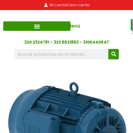
Mi cuenta
Crear cuenta
Menú
320 2324781
–
322 6621863
–
3105440547