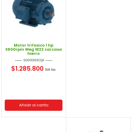
Motor trifasico 1 hp
3600rpm Weg W22 carcasa
hierro
SD001363CQA
$
1.285.800
IVA Inc.
Añadir al carrito