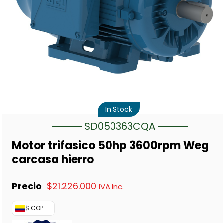
In Stock
SD050363CQA
Motor trifasico 50hp 3600rpm Weg
carcasa hierro
$
21.226.000
IVA Inc.
$ COP