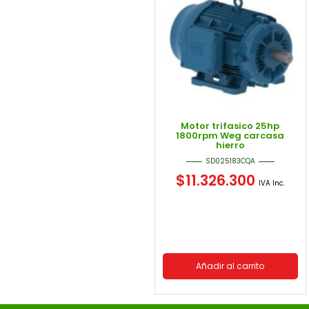
Motor trifasico 25hp
1800rpm Weg carcasa
hierro
SD025183CQA
$
11.326.300
IVA Inc.
Añadir al carrito