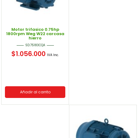
Motor trifasico 0.75hp
1800rpm Weg W22 carcasa
hierro
SD.75183CQA
$
1.056.000
IVA Inc.
Añadir al carrito