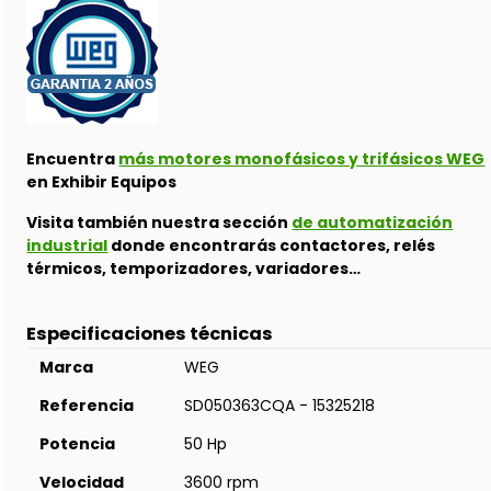
Encuentra
más motores monofásicos y trifásicos WEG
en Exhibir Equipos
Visita también nuestra sección
de automatización
industrial
donde encontrarás contactores, relés
térmicos, temporizadores, variadores…
Especificaciones técnicas
Marca
WEG
Referencia
SD050363CQA - 15325218
Potencia
50 Hp
Velocidad
3600 rpm