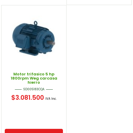
Motor trifasico 5 hp
1800rpm Weg carcasa
hierro
SD005183CQA
$
3.081.500
IVA Inc.