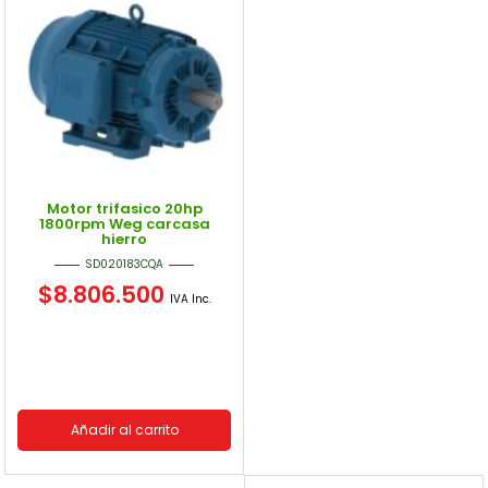
Motor trifasico 20hp
1800rpm Weg carcasa
hierro
SD020183CQA
$
8.806.500
IVA Inc.
Añadir al carrito