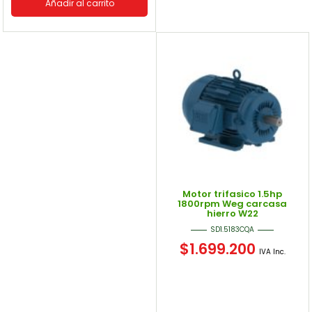
Añadir al carrito
Motor trifasico 1.5hp
1800rpm Weg carcasa
hierro W22
SD1.5183CQA
$
1.699.200
IVA Inc.