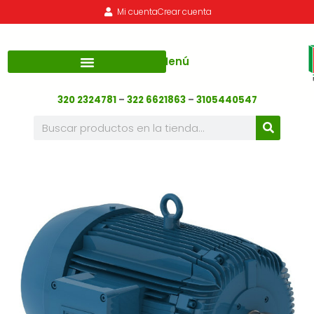
Mi cuenta
Crear cuenta
Menú
320 2324781
–
322 6621863
–
3105440547