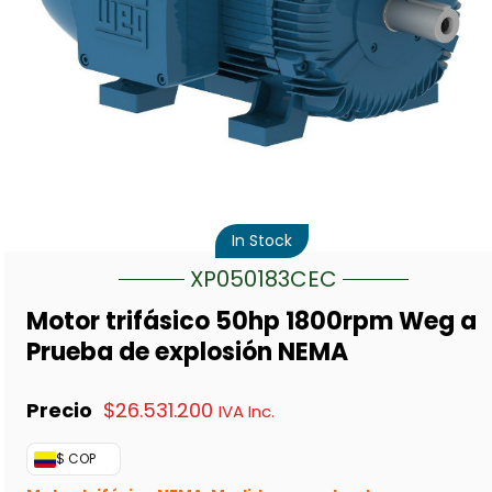
In Stock
XP050183CEC
Motor trifásico 50hp 1800rpm Weg a
Prueba de explosión NEMA
$
26.531.200
IVA Inc.
$ COP