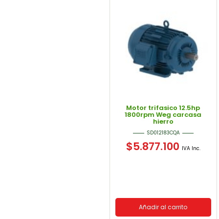
Motor trifasico 12.5hp
1800rpm Weg carcasa
hierro
SD012183CQA
$
5.877.100
IVA Inc.
Añadir al carrito