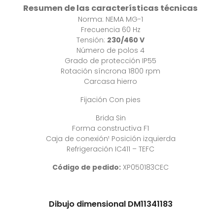
Resumen de las características técnicas
Norma: NEMA MG-1
Frecuencia 60 Hz
Tensión:
230/460 V
Número de polos 4
Grado de protección IP55
Rotación síncrona 1800 rpm
Carcasa hierro
Fijación Con pies
Brida Sin
Forma constructiva F1
Caja de conexión¹ Posición izquierda
Refrigeración IC411 – TEFC
Código
de pedido:
XP050183CEC
Dibujo dimensional DM11341183