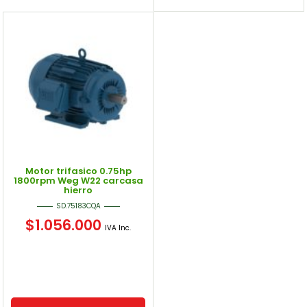
Motor trifasico 0.75hp
1800rpm Weg W22 carcasa
hierro
SD.75183CQA
$
1.056.000
IVA Inc.