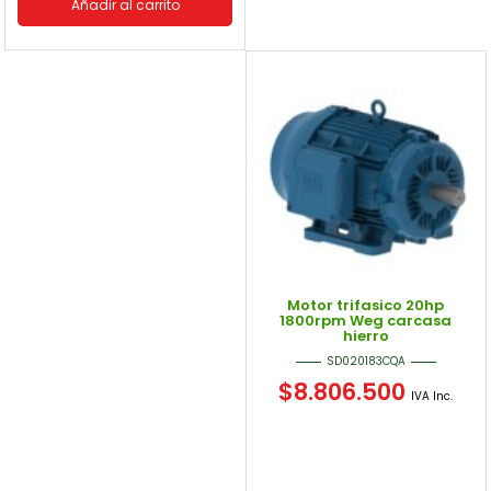
Añadir al carrito
Motor trifasico 20hp
1800rpm Weg carcasa
hierro
SD020183CQA
$
8.806.500
IVA Inc.