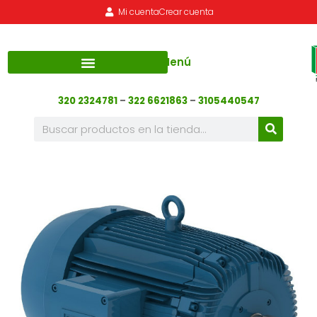
Mi cuenta
Crear cuenta
Menú
320 2324781
–
322 6621863
–
3105440547