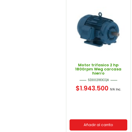
Motor trifasico 2 hp
1800rpm Weg carcasa
hierro
SD002183CQA
$
1.943.500
IVA Inc.
Añadir al carrito