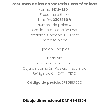
Resumen de las características técnicas
Norma: NEMA MG-1
Frecuencia 60 Hz
Tensión:
230/460 V
Número de polos 4
Grado de protección IP55
Rotación síncrona 1800 rpm
Carcasa hierro
Fijación Con pies
Brida Sin
Forma constructiva F1
Caja de conexión¹ Posición izquierda
Refrigeración IC411 – TEFC
Código
de pedido:
XP1.5183CEC
Dibujo dimensional DM14943154