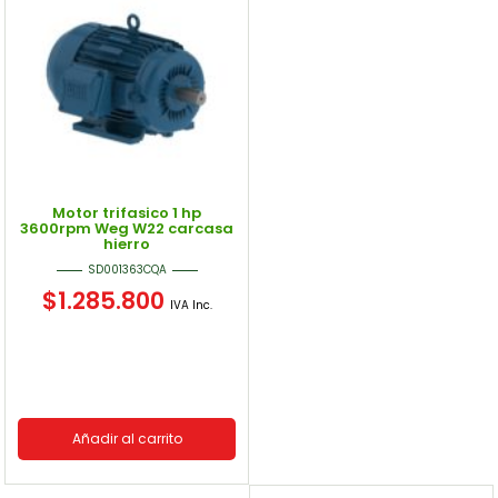
Motor trifasico 1 hp
3600rpm Weg W22 carcasa
hierro
SD001363CQA
$
1.285.800
IVA Inc.
Añadir al carrito