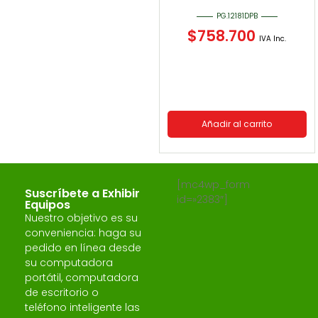
PG.12181DPB
$
758.700
IVA Inc.
Añadir al carrito
[mc4wp_form
Suscríbete a Exhibir
id=»2383″]
Equipos
Nuestro objetivo es su
conveniencia: haga su
pedido en línea desde
su computadora
portátil, computadora
de escritorio o
teléfono inteligente las