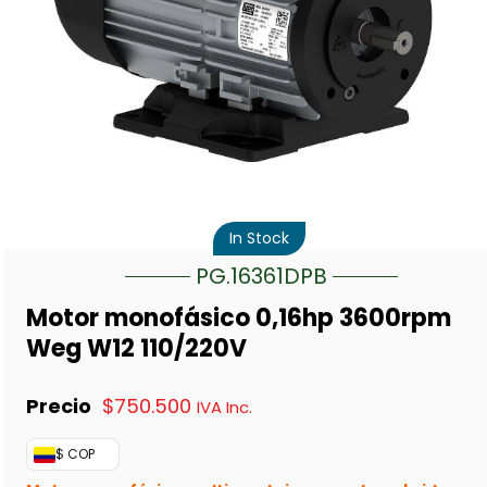
In Stock
PG.16361DPB
Motor monofásico 0,16hp 3600rpm
Weg W12 110/220V
$
750.500
IVA Inc.
$ COP