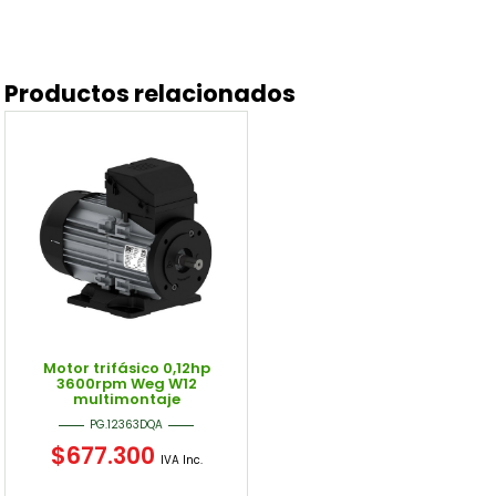
Productos relacionados
Motor trifásico 0,12hp
3600rpm Weg W12
multimontaje
PG.12363DQA
$
677.300
IVA Inc.