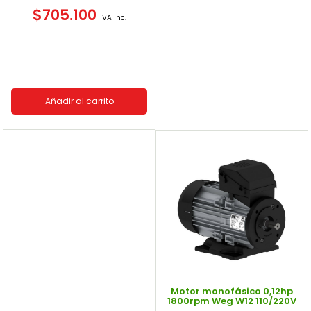
$
705.100
IVA Inc.
Añadir al carrito
Motor monofásico 0,12hp
1800rpm Weg W12 110/220V