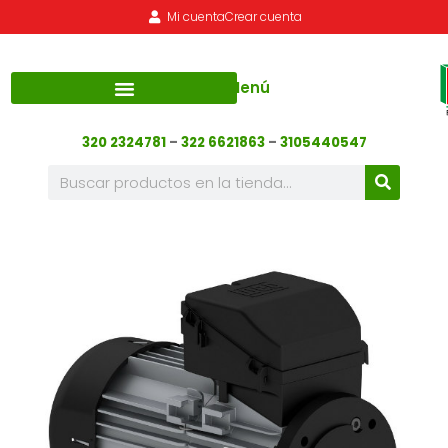
Mi cuenta
Crear cuenta
Menú
320 2324781
–
322 6621863
–
3105440547