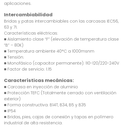
aplicaciones.
Intercambiabilidad
Bridas y patas intercambiables con las carcasas IEC56,
63 y 71.
Características eléctricas:
■ Aislamiento clase “F” (elevación de temperatura clase
“B” – 80K)
■ Temperatura ambiente 40°C a 1000msnm
■ Tensión:
■ Monofásico (capacitor permanente): 110-120/220-240V
■ Factor de servicio: 1.15
Características mecánicas:
■ Carcasa en inyección de aluminio
■ Protección TEFC (Totalmente cerrado con ventilación
exterior)
■ Forma constructiva: B14T, B34, B5 y B35
■ IP54
■ Bridas, pies, cajas de conexión y tapas en polímero
industrial de alta resistencia.