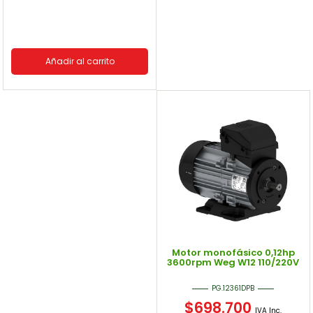
Añadir al carrito
Motor monofásico 0,12hp
3600rpm Weg W12 110/220V
PG.12361DPB
$
698.700
IVA Inc.