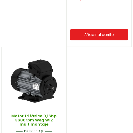
Añadir al carrito
Motor trifásico 0,16hp
3600rpm Weg W12
multimontaje
PG.16363DQA