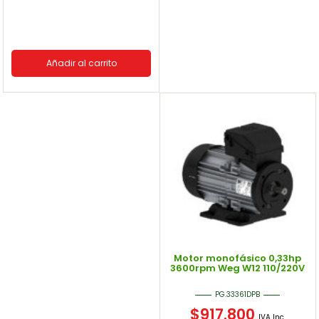
Añadir al carrito
Motor monofásico 0,33hp
3600rpm Weg W12 110/220V
PG.33361DPB
$
917.800
IVA Inc.