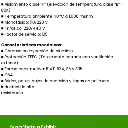
■ Aislamiento clase “F” (elevación de temperatura clase “B” –
80K)
■ Temperatura ambiente 40°C a 1.000 msnm
■ Monofásico: 110/220 V
■ Trifásico: 220/440 V
■ Factor de servicio: 1.15
Características mecánicas:
■ Carcasa en inyección de aluminio
■ Protección TEFC (Totalmente cerrado con ventilación
exterior)
■ Forma constructiva: B14T, B34, B5 y B35
■ IP54
■ Bridas, patas, cajas de conexión y tapas en polímero
industrial de alta
resistencia.
[mc4wp_form
Suscríbete a Exhibir