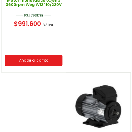
Motor monofásico 0,75hp
3600rpm Weg W12 110/220V
PG.75361DSB
$
991.600
IVA Inc.
Añadir al carrito