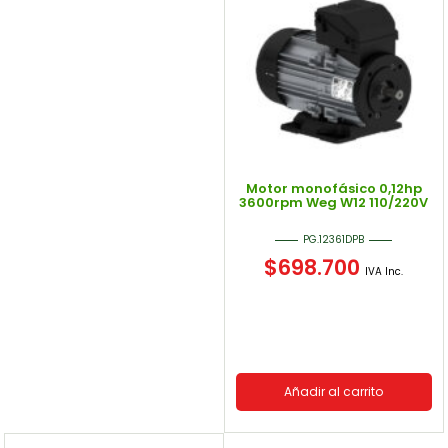
Motor monofásico 0,12hp
3600rpm Weg W12 110/220V
PG.12361DPB
$
698.700
IVA Inc.
Añadir al carrito