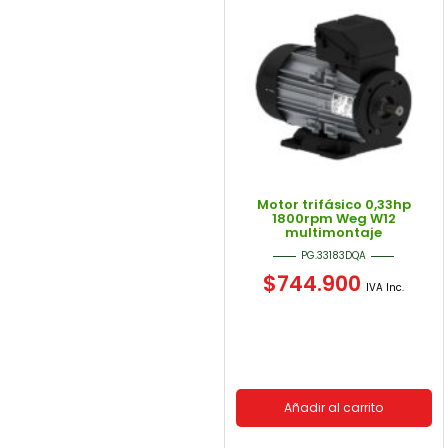
Motor trifásico 0,33hp
1800rpm Weg W12
multimontaje
PG.33183DQA
$
744.900
IVA Inc.
Añadir al carrito