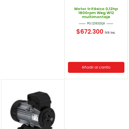
Motor trifásico 0,12hp
1800rpm Weg W12
multimontaje
PG.12183DQA
$
672.300
IVA Inc.
Añadir al carrito