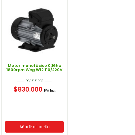
Motor monofásico 0,16hp
1800rpm Weg W12 110/220V
PG.16181DPB
$
830.000
IVA Inc.
Añadir al carrito