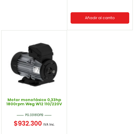
Añadir al carrito
Motor monofásico 0,33hp
1800rpm Weg W12 110/220V
PG.33181DPB
$
932.300
IVA Inc.