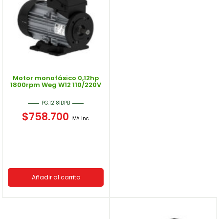
Patas
Patas
Filtro
Motor monofásico 0,12hp
1800rpm Weg W12 110/220V
PG.12181DPB
$
758.700
IVA Inc.
Añadir al carrito