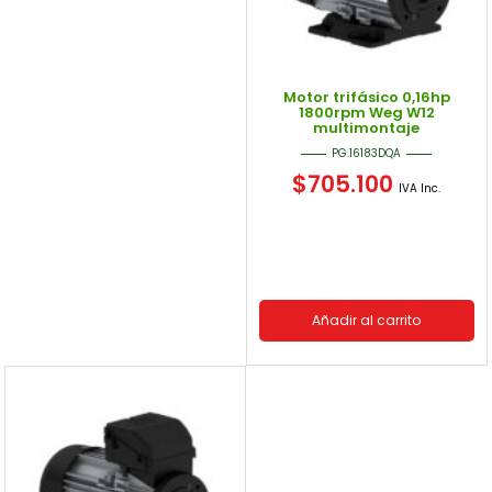
Motor trifásico 0,16hp
1800rpm Weg W12
multimontaje
PG.16183DQA
$
705.100
IVA Inc.
Añadir al carrito