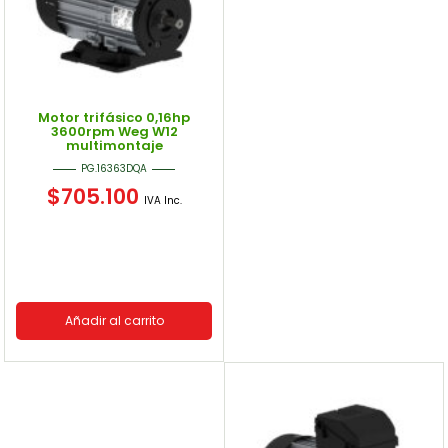
Motor trifásico 0,16hp
3600rpm Weg W12
multimontaje
PG.16363DQA
$
705.100
IVA Inc.
Añadir al carrito