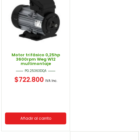
Motor trifásico 0,25hp
3600rpm Weg W12
multimontaje
PG.25363DQA
$
722.800
IVA Inc.
Añadir al carrito