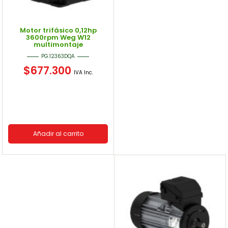
Motor trifásico 0,12hp
3600rpm Weg W12
multimontaje
PG.12363DQA
$
677.300
IVA Inc.
Añadir al carrito