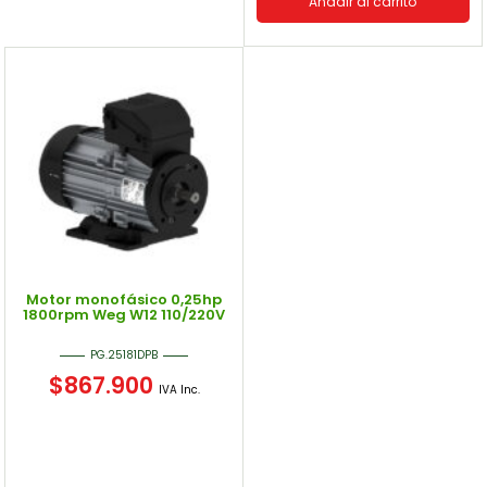
Añadir al carrito
Motor monofásico 0,25hp
1800rpm Weg W12 110/220V
PG.25181DPB
$
867.900
IVA Inc.