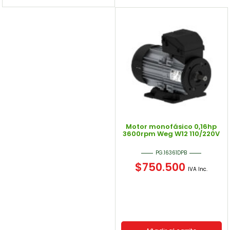
Motor monofásico 0,16hp
3600rpm Weg W12 110/220V
PG.16361DPB
$
750.500
IVA Inc.