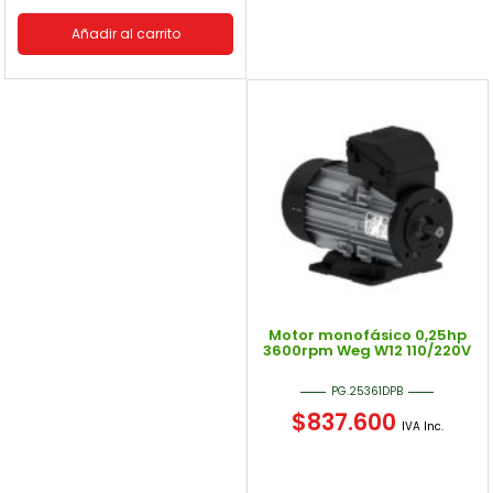
Añadir al carrito
Motor monofásico 0,25hp
3600rpm Weg W12 110/220V
PG.25361DPB
$
837.600
IVA Inc.