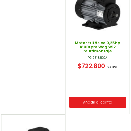
Motor trifásico 0,25hp
1800rpm Weg W12
multimontaje
PG.25183DQA
$
722.800
IVA Inc.
Añadir al carrito