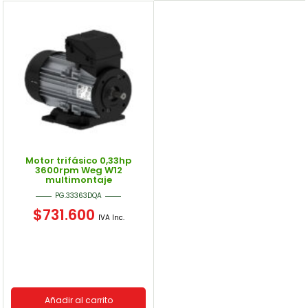
Motor trifásico 0,33hp
3600rpm Weg W12
multimontaje
PG.33363DQA
$
731.600
IVA Inc.
Añadir al carrito