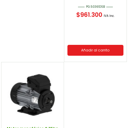
PG.50361DSB
$
961.300
IVA Inc.
Añadir al carrito