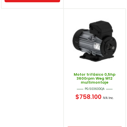
Motor trifásico 0,5hp
3600rpm Weg W12
multimontaje
PG.50363DQA
$
758.100
IVA Inc.