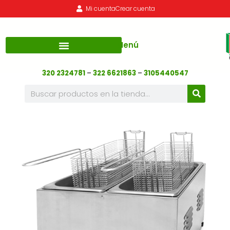
Mi cuenta
Crear cuenta
Menú
320 2324781
–
322 6621863
–
3105440547