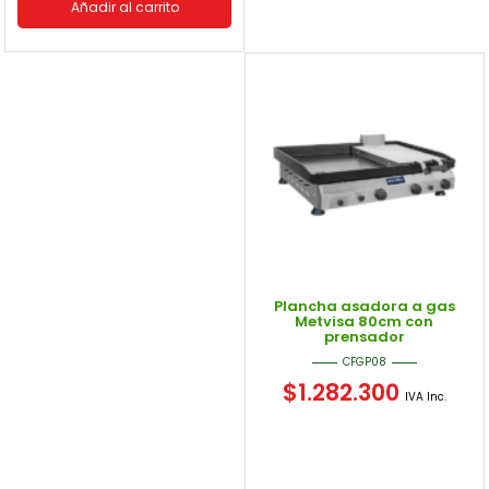
Añadir al carrito
Plancha asadora a gas
Metvisa 80cm con
prensador
CFGP08
$
1.282.300
IVA Inc.