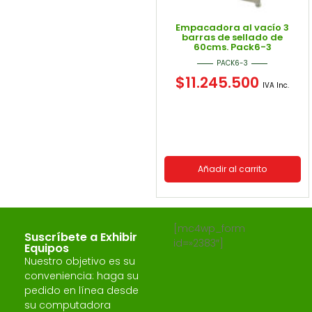
Empacadora al vacío 3
barras de sellado de
60cms. Pack6-3
PACK6-3
$
11.245.500
IVA Inc.
Añadir al carrito
[mc4wp_form
Suscríbete a Exhibir
id=»2383″]
Equipos
Nuestro objetivo es su
conveniencia: haga su
pedido en línea desde
su computadora