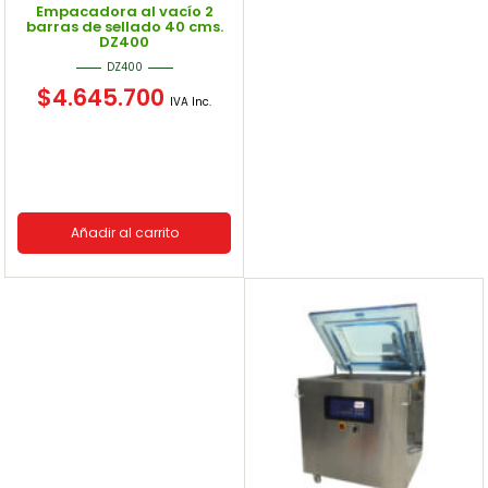
Empacadora al vacío 2
barras de sellado 40 cms.
DZ400
DZ400
$
4.645.700
IVA Inc.
Añadir al carrito