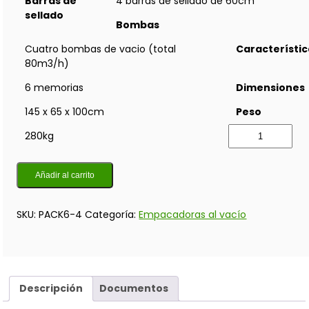
Barras de
4 barras de sellado de 60cm
sellado
Bombas
Cuatro bombas de vacio (total
Característi
80m3/h)
6 memorias
Dimensiones
145 x 65 x 100cm
Peso
280kg
Añadir al carrito
SKU:
PACK6-4
Categoría:
Empacadoras al vacío
Descripción
Documentos