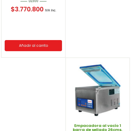
DZ300
$
3.770.800
IVA Inc.
Añadir al carrito
Empacadora al vacío 1
barra de sellado 26cms.