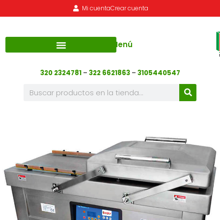
Mi cuenta
Crear cuenta
Menú
320 2324781
–
322 6621863
–
3105440547