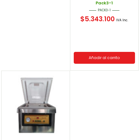
Pack3-1
PACK3-1
$
5.343.100
IVA Inc.
Añadir al carrito