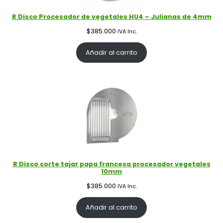
R Disco Procesador de vegetales HU4 – Julianas de 4mm
$
385.000
IVA Inc.
Añadir al carrito
R Disco corte tajar papa francesa procesador vegetales
10mm
$
385.000
IVA Inc.
Añadir al carrito