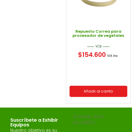
Repuesto Correa para
procesador de vegetales
VCB
$
154.600
IVA Inc.
Añadir al carrito
[mc4wp_form
Suscríbete a Exhibir
id=»2383″]
Equipos
Nuestro objetivo es su