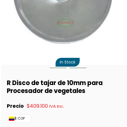
In Stock
R Disco de tajar de 10mm para
Procesador de vegetales
$
409.100
IVA Inc.
$ COP