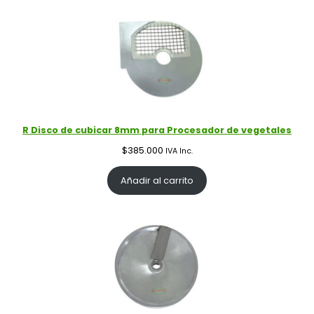
R Disco de cubicar 8mm para Procesador de vegetales
$
385.000
IVA Inc.
Añadir al carrito