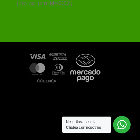
[mc4wp_form id=»2383″]
Necesitas asesoria
Chatea con nosotros