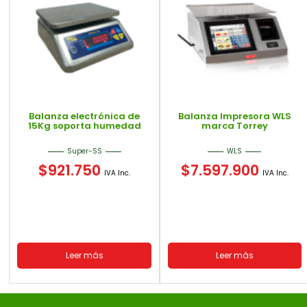
Balanza electrónica de
Balanza Impresora WLS
15Kg soporta humedad
marca Torrey
Super-SS
WLS
$
921.750
$
7.597.900
IVA Inc.
IVA Inc.
Leer más
Leer más