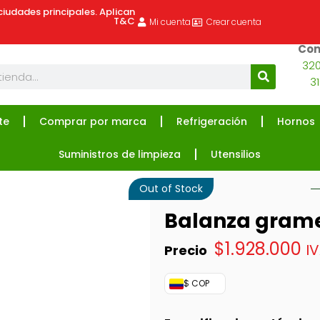
ciudades principales. Aplican
T&C
Mi cuenta
Crear cuenta
Com
320
3
te
Comprar por marca
Refrigeración
Hornos
Suministros de limpieza
Utensilios
Out of Stock
Balanza grame
$
1.928.000
IV
$ COP