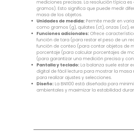
mediciones precisas. La resolución típica es 
gramos). Esto significa que puede medir dif
masa de los objetos.
Unidades de medida:
Permite medir en vari
como gramos (g), quilates (ct), onzas (oz), en
Funciones adicionales:
Ofrece característi
función de tara (para restar el peso de un re
función de conteo (para contar objetos de m
porcentaje (para calcular porcentajes de ma
(para garantizar una medición precisa y conf
Pantalla y teclado:
La balanza suele estar 
digital de fácil lectura para mostrar la mas
para realizar ajustes y selecciones.
Diseño:
La BN1100 está diseñada para minimiz
ambientales y maximizar la estabilidad duran