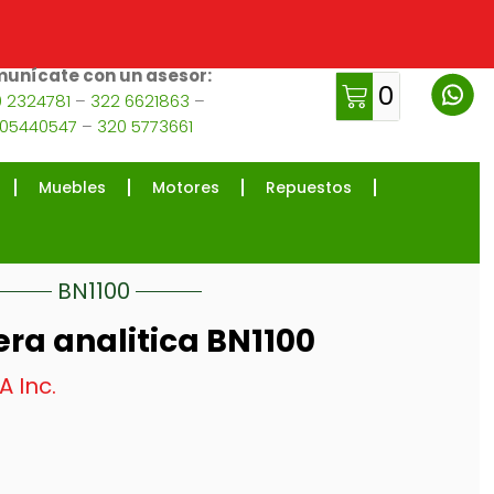
unícate con un asesor:
0
 2324781
–
322 6621863
–
105440547
–
320 5773661
Muebles
Motores
Repuestos
BN1100
ra analitica BN1100
A Inc.