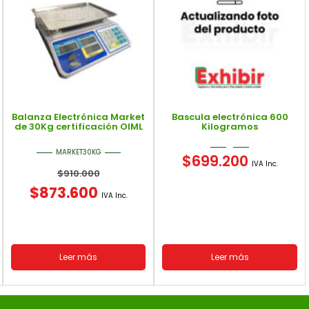
Balanza Electrónica Market
Bascula electrónica 600
de 30Kg certificación OIML
Kilogramos
MARKET30KG
$
699.200
IVA Inc.
$
910.000
$
873.600
IVA Inc.
Leer más
Leer más