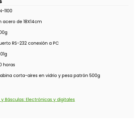
s
N-1100
n acero de 18X14cm
100g
uerto RS-232 conexión a PC
,01g
0 horas
abina corta-aires en vidrio y pesa patrón 500g
 y Básculas: Electrónicas y digitales