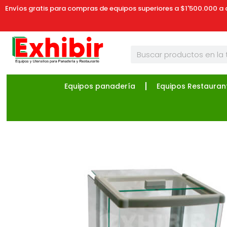
Envíos gratis para compras de equipos superiores a $1'500.000 a 
Equipos panadería
Equipos Restauran