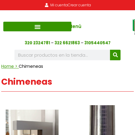
Mi cuenta
Crear cuenta
Menú
320 2324781
–
322 6621863
–
3105440547
Home >
Chimeneas
Chimeneas