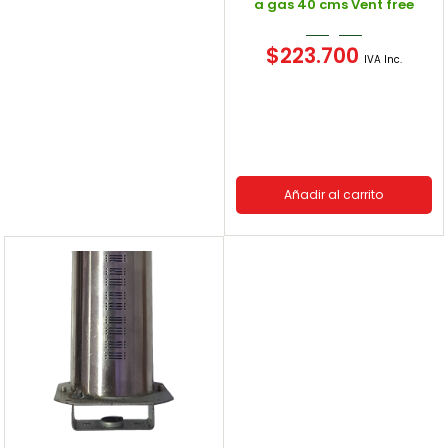
a gas 40 cms Vent free
$
223.700
IVA Inc.
Añadir al carrito