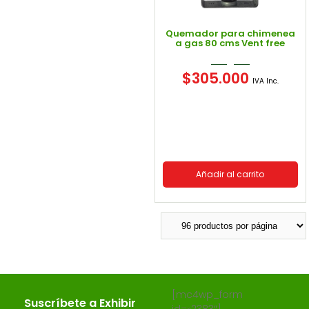
Quemador para chimenea
a gas 80 cms Vent free
$
305.000
IVA Inc.
Añadir al carrito
[mc4wp_form
Suscríbete a Exhibir
id=»2383″]