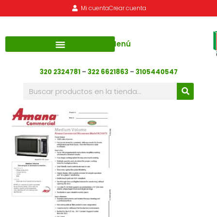
Mi cuenta
Crear cuenta
Menú
320 2324781
–
322 6621863
–
3105440547