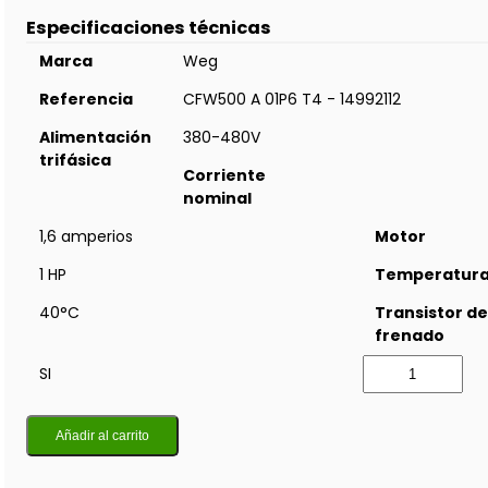
Especificaciones técnicas
Marca
Weg
Referencia
CFW500 A 01P6 T4 - 14992112
Alimentación
380-480V
trifásica
Corriente
nominal
1,6 amperios
Motor
1 HP
Temperatur
40°C
Transistor de
frenado
SI
Añadir al carrito