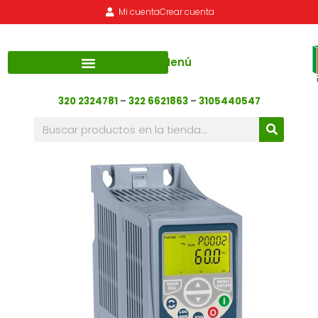
Mi cuenta
Crear cuenta
Menú
320 2324781
–
322 6621863
–
3105440547