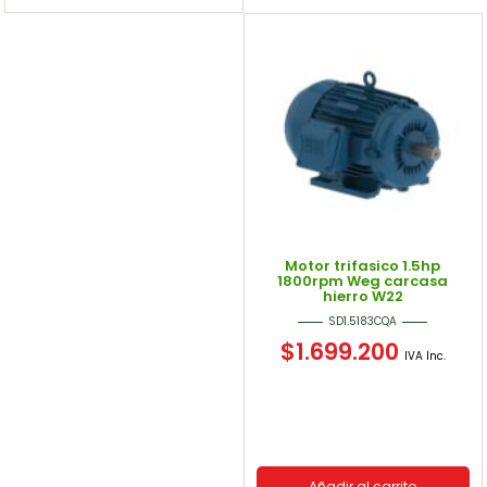
Motor trifasico 1.5hp
1800rpm Weg carcasa
hierro W22
SD1.5183CQA
$
1.699.200
IVA Inc.
Añadir al carrito