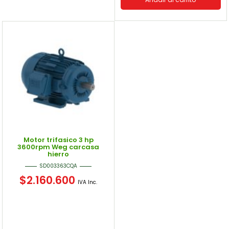
Motor trifasico 3 hp
3600rpm Weg carcasa
hierro
SD003363CQA
$
2.160.600
IVA Inc.