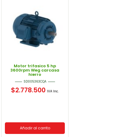
Motor trifasico 5 hp
3600rpm Weg carcasa
hierro
SD005363CQA
$
2.778.500
IVA Inc.
Añadir al carrito