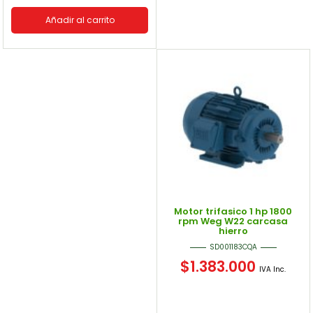
Añadir al carrito
Motor trifasico 1 hp 1800
rpm Weg W22 carcasa
hierro
SD001183CQA
$
1.383.000
IVA Inc.