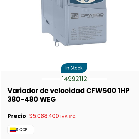
In Stock
14992112
Variador de velocidad CFW500 1HP
380-480 WEG
$
5.088.400
IVA Inc.
$ COP