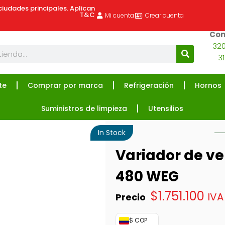
ciudades principales. Aplican
T&C
Mi cuenta
Crear cuenta
Com
320
3
te
Comprar por marca
Refrigeración
Hornos
Suministros de limpieza
Utensilios
In Stock
Variador de v
480 WEG
$
1.751.100
IVA
$ COP