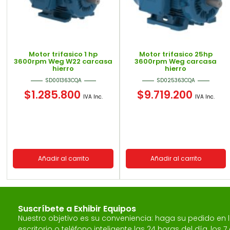
Motor trifasico 1 hp
Motor trifasico 25hp
3600rpm Weg W22 carcasa
3600rpm Weg carcasa
hierro
hierro
SD001363CQA
SD025363CQA
$
1.285.800
$
9.719.200
IVA Inc.
IVA Inc.
Añadir al carrito
Añadir al carrito
Suscríbete a Exhibir Equipos
Nuestro objetivo es su conveniencia: haga su pedido en
escritorio o teléfono inteligente las 24 horas del día, los