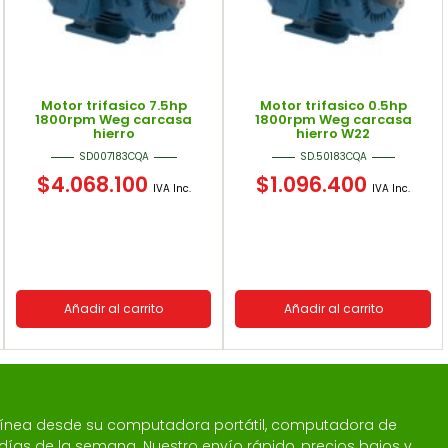
Motor trifasico 7.5hp
Motor trifasico 0.5hp
1800rpm Weg carcasa
1800rpm Weg carcasa
hierro
hierro W22
SD007183CQA
SD.50183CQA
$
4.068.100
$
1.096.400
IVA Inc.
IVA Inc.
Añadir al carrito
Añadir al carrito
 línea desde su computadora portátil, computadora de
 7 días de la semana. Nuestro envío rápido, precios bajos y