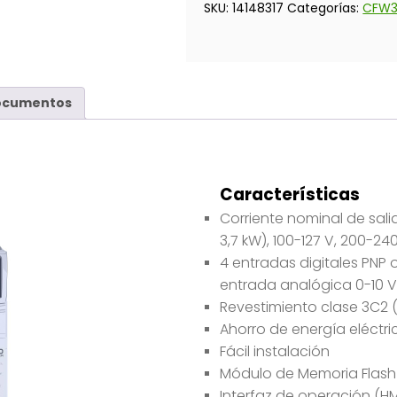
SKU:
14148317
Categorías:
CFW
ocumentos
Características
Corriente nominal de salida
3,7 kW), 100-127 V, 200-24
4 entradas digitales PNP o 
entrada analógica 0-10 V
Revestimiento clase 3C2 (I
Ahorro de energía eléctri
Fácil instalación
Módulo de Memoria Flash
Interfaz de operación (H