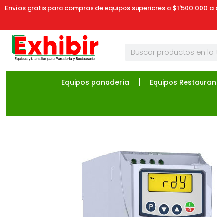
Envíos gratis para compras de equipos superiores a $1'500.000 a 
Equipos panadería
Equipos Restauran