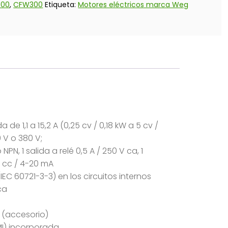
300
,
CFW300
Etiqueta:
Motores eléctricos marca Weg
 de 1,1 a 15,2 A (0,25 cv / 0,18 kW a 5 cv /
0 V o 380 V;
NPN, 1 salida a relé 0,5 A / 250 V ca, 1
 cc / 4-20 mA
EC 60721-3-3) en los circuitos internos
ca
 (accesorio)
MI) incorporada