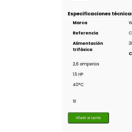
Especificaciones técnica
Marca
W
Referencia
C
Alimentación
3
trifásica
C
2,6 amperios
1.5 HP
40°C
SI
Añadir al carrito