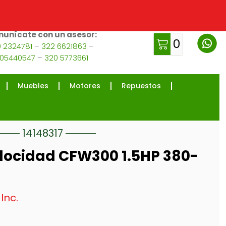
unícate con un asesor:
0
 2324781
–
322 6621863
–
105440547
–
320 5773661
Muebles
Motores
Repuestos
14148317
elocidad CFW300 1.5HP 380-
 Inc.