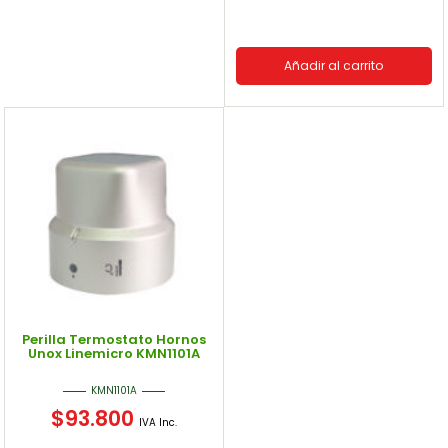
Añadir al carrito
Perilla Termostato Hornos
Unox Linemicro KMN1101A
KMN1101A
$
93.800
IVA Inc.