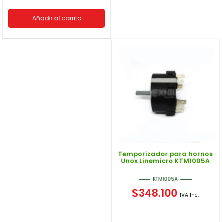
Añadir al carrito
Temporizador para hornos
Unox Linemicro KTM1005A
KTM1005A
$
348.100
IVA Inc.