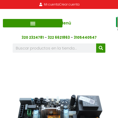
Mi cuenta
Crear cuenta
Menú
320 2324781
–
322 6621863
–
3105440547