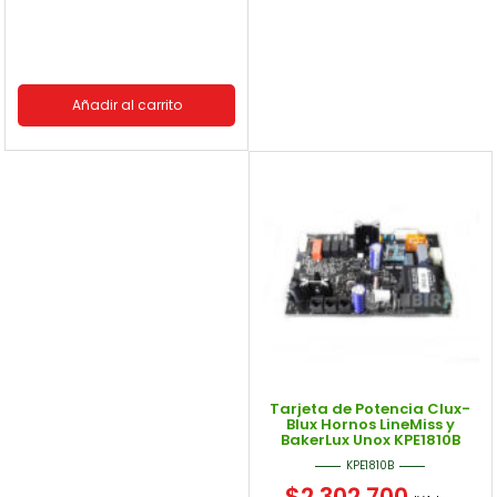
Añadir al carrito
Tarjeta de Potencia Clux-
Blux Hornos LineMiss y
BakerLux Unox KPE1810B
KPE1810B
$
2.302.700