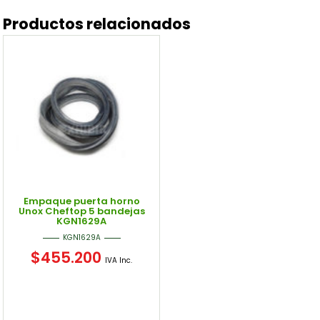
Productos relacionados
Empaque puerta horno
Unox Cheftop 5 bandejas
KGN1629A
KGN1629A
$
455.200
IVA Inc.