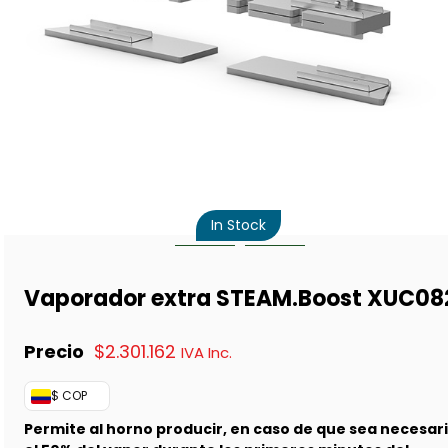
In Stock
Vaporador extra STEAM.Boost XUC08
$
2.301.162
IVA Inc.
$ COP
Permite al horno producir, en caso de que sea necesari