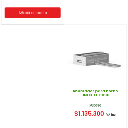
Añadir al carrito
Ahumador para horno
UNOX XUC090
XUC090
$
1.135.300
IVA Inc.