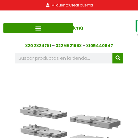
Mi cuenta
Crear cuenta
Menú
320 2324781
–
322 6621863
–
3105440547