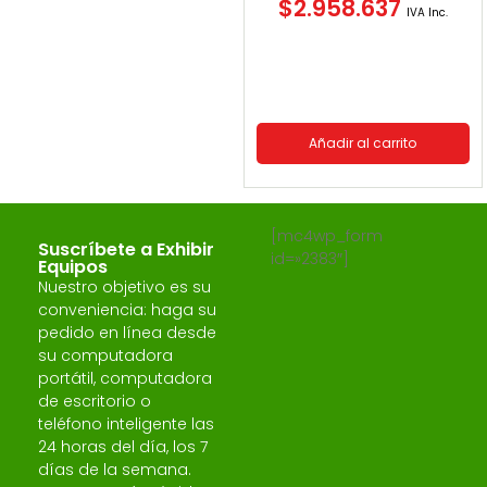
$
2.958.637
IVA Inc.
Añadir al carrito
[mc4wp_form
Suscríbete a Exhibir
id=»2383″]
Equipos
Nuestro objetivo es su
conveniencia: haga su
pedido en línea desde
su computadora
portátil, computadora
de escritorio o
teléfono inteligente las
24 horas del día, los 7
días de la semana.