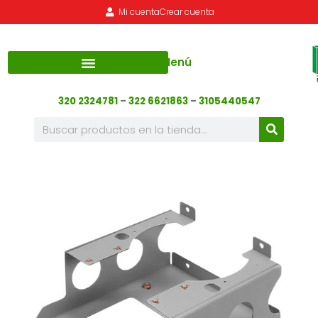
Mi cuenta
Crear cuenta
Menú
320 2324781
–
322 6621863
–
3105440547