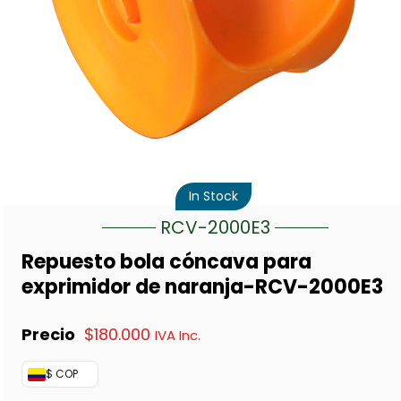
In Stock
RCV-2000E3
Repuesto bola cóncava para
exprimidor de naranja-RCV-2000E3
$
180.000
IVA Inc.
$ COP