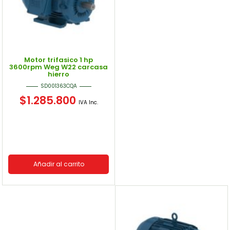
Motor trifasico 1 hp
3600rpm Weg W22 carcasa
hierro
SD001363CQA
$
1.285.800
IVA Inc.
Añadir al carrito