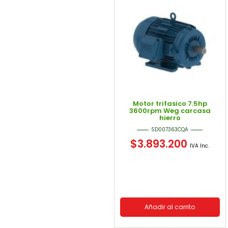
Motor trifasico 7.5hp
3600rpm Weg carcasa
hierro
SD007363CQA
$
3.893.200
IVA Inc.
Añadir al carrito