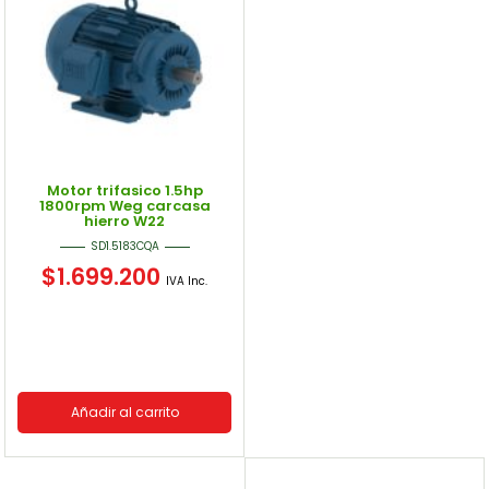
Motor trifasico 1.5hp
1800rpm Weg carcasa
hierro W22
SD1.5183CQA
$
1.699.200
IVA Inc.
Añadir al carrito