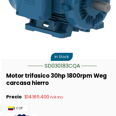
In Stock
SD030183CQA
Motor trifasico 30hp 1800rpm Weg
carcasa hierro
$
14.165.400
IVA Inc.
$ COP