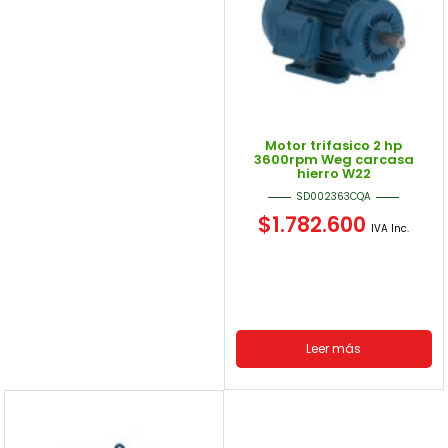
Motor trifasico 2 hp
3600rpm Weg carcasa
hierro W22
SD002363CQA
$
1.782.600
IVA Inc.
Leer más