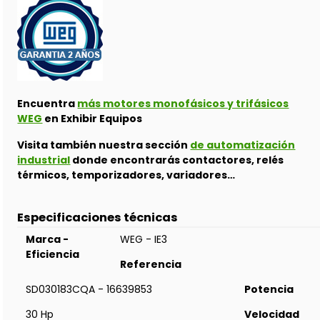
Encuentra
más motores monofásicos y trifásicos
WEG
en Exhibir Equipos
Visita también nuestra sección
de automatización
industrial
donde encontrarás contactores, relés
térmicos, temporizadores, variadores…
Especificaciones técnicas
Marca -
WEG - IE3
Eficiencia
Referencia
SD030183CQA - 16639853
Potencia
30 Hp
Velocidad