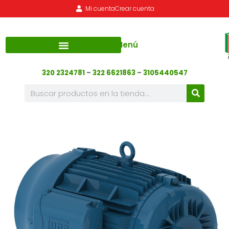
Mi cuenta
Crear cuenta
Menú
320 2324781
–
322 6621863
–
3105440547