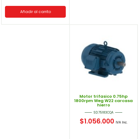
Añadir al carrito
Motor trifasico 0.75hp
1800rpm Weg W22 carcasa
hierro
SD.75183CQA
$
1.056.000
IVA Inc.