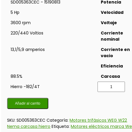
SD005363CEC - 15190813
Potencia
5 Hp
Velocidad
3600 rpm
Voltaje
220/440 Voltios
Corriente
nominal
13,1/5,9 amperios
Corriente en
vacio
Eficiencia
88.5%
Carcasa
Hierro -182/4T
Añadir al carrito
SKU:
SD005363CEC
Categoría:
Motores trifásicos WEG W22
Nema carcasa hierro
Etiqueta:
Motores eléctricos marca W