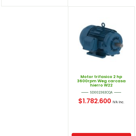
Motor trifasico 2 hp
3600rpm Weg carcasa
hierro W22
SD002363CQA
$
1.782.600
IVA Inc.