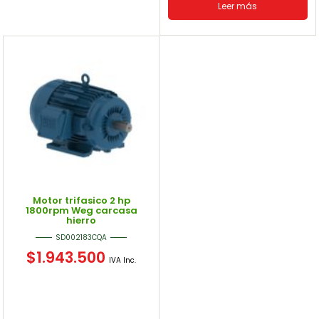
Leer más
Motor trifasico 2 hp
1800rpm Weg carcasa
hierro
SD002183CQA
$
1.943.500
IVA Inc.