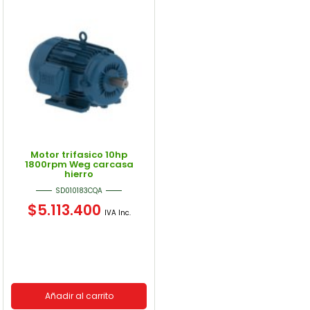
Motor trifasico 10hp
1800rpm Weg carcasa
hierro
SD010183CQA
$
5.113.400
IVA Inc.
Añadir al carrito