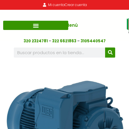
Mi cuenta
Crear cuenta
Menú
320 2324781
–
322 6621863
–
3105440547