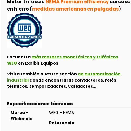
Motor trifáscio
NEMA Premium efficiency
carcasa
en hierro (
medidas americanas en pulgadas
)
Encuentra
más motores monofásicos y trifásicos
WEG
en Exhibir Equipos
Visita también nuestra sección
de automatización
industrial
donde encontrarás contactores, relés
térmicos, temporizadores, variadores…
Especificaciones técnicas
Marca -
WEG - NEMA
Eficiencia
Referencia