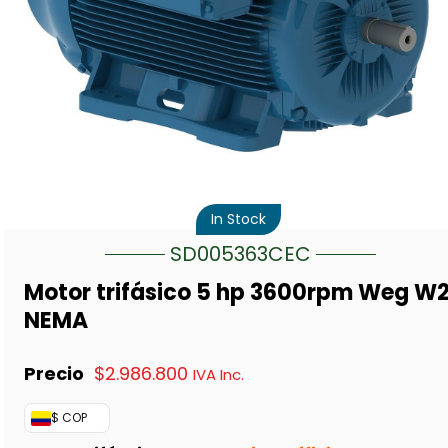
In Stock
SD005363CEC
Motor trifásico 5 hp 3600rpm Weg W
NEMA
$
2.986.800
IVA Inc.
$ COP