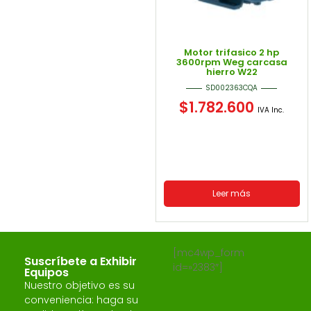
Motor trifasico 2 hp
3600rpm Weg carcasa
hierro W22
SD002363CQA
$
1.782.600
IVA Inc.
Leer más
[mc4wp_form
Suscríbete a Exhibir
id=»2383″]
Equipos
Nuestro objetivo es su
conveniencia: haga su