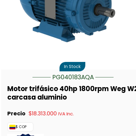
In Stock
PG040183AQA
Motor trifásico 40hp 1800rpm Weg W
carcasa aluminio
$
18.313.000
IVA Inc.
$ COP