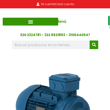
Mi cuenta
Crear cuenta
Menú
320 2324781
–
322 6621863
–
3105440547