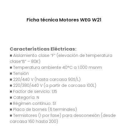
Ficha técnica Motores WEG W21
C
aracterísticas Eléctricas:
■ Aislamiento clase “F” (elevación de temperatura
clase“B” – 80K)
■ Temperatura ambiente 40°C a 1.000 msnm
■ Tensión
■ 220/440 V (hasta carcasa 90S/L)
■ 220/380/440 V (a partir de carcasa 100L)
■ Factor de servicio: 1,15
■ Categoría: N
■ Régimen continuo: S1
■ Placa de bornes (6 terminales)
■ Termistores (1 por fase) para desconexión (desde
carcasa 160 hasta 200)