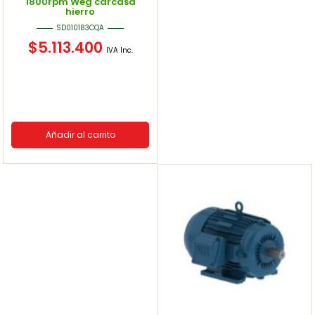
1800rpm Weg carcasa
hierro
SD010183CQA
$
5.113.400
IVA Inc.
Añadir al carrito