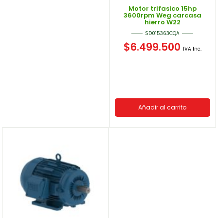
Motor trifasico 15hp
3600rpm Weg carcasa
hierro W22
SD015363CQA
$
6.499.500
IVA Inc.
Añadir al carrito