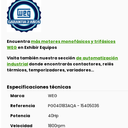
Encuentra
más motores monofásicos y trifásicos
WEG
en Exhibir Equipos
Visita también nuestra sección
de automatización
industrial
donde encontrarás contactores, relés
térmicos, temporizadores, variadores…
Especificaciones técnicas
Marca
WEG
Referencia
PG040183AQA - 15405036
Potencia
40Hp
Velocidad
1800rpm