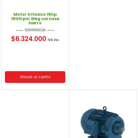
Motor trifasico 15hp
1800rpm Weg carcasa
hierro
SD015183CQA
$
6.324.000
IVA Inc.
Añadir al carrito