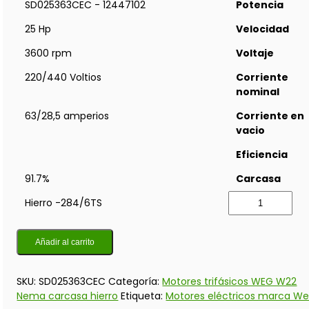
SD025363CEC - 12447102
Potencia
25 Hp
Velocidad
3600 rpm
Voltaje
220/440 Voltios
Corriente
nominal
63/28,5 amperios
Corriente en
vacio
Eficiencia
91.7%
Carcasa
Hierro -284/6TS
Añadir al carrito
SKU:
SD025363CEC
Categoría:
Motores trifásicos WEG W22
Nema carcasa hierro
Etiqueta:
Motores eléctricos marca W