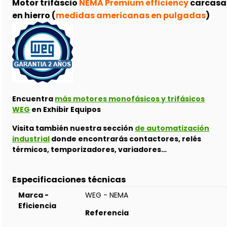
Motor trifáscio
NEMA Premium efficiency
carcasa
en hierro (
medidas americanas en pulgadas
)
Encuentra
más motores monofásicos y trifásicos
WEG
en Exhibir Equipos
Visita también nuestra sección
de automatización
industrial
donde encontrarás contactores, relés
térmicos, temporizadores, variadores…
Especificaciones técnicas
Marca -
WEG - NEMA
Eficiencia
Referencia