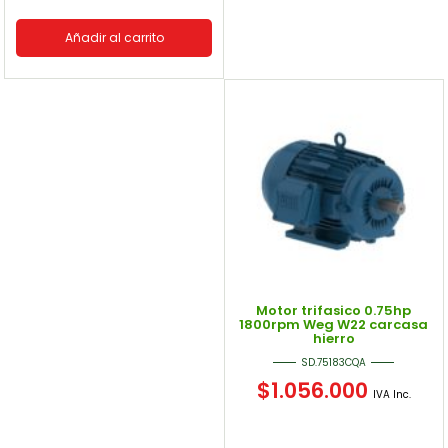
Añadir al carrito
Motor trifasico 0.75hp
1800rpm Weg W22 carcasa
hierro
SD.75183CQA
$
1.056.000
IVA Inc.