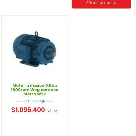
Añadir al carrito
Motor trifasico 0.5hp
1800rpm Weg carcasa
hierro W22
SD.50183CQA
$
1.096.400
IVA Inc.