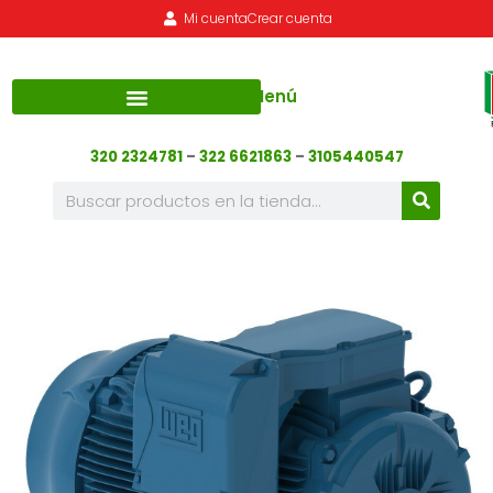
Mi cuenta
Crear cuenta
Menú
320 2324781
–
322 6621863
–
3105440547