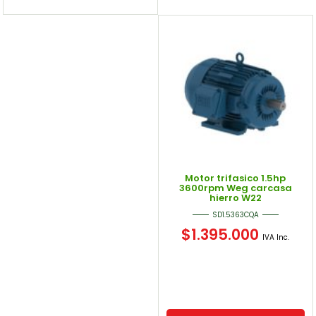
Motor trifasico 1.5hp
3600rpm Weg carcasa
hierro W22
SD1.5363CQA
$
1.395.000
IVA Inc.