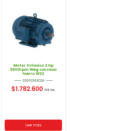
Motor trifasico 2 hp
3600rpm Weg carcasa
hierro W22
SD002363CQA
$
1.782.600
IVA Inc.
Leer más