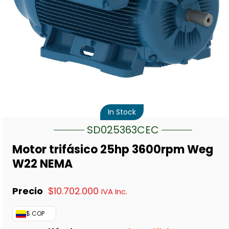
In Stock
SD025363CEC
Motor trifásico 25hp 3600rpm Weg
W22 NEMA
$
10.702.000
IVA Inc.
$ COP