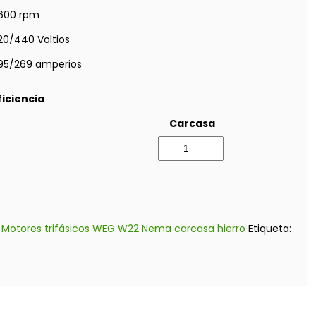
600 rpm
20/440 Voltios
95/269 amperios
ficiencia
Carcasa
:
Motores trifásicos WEG W22 Nema carcasa hierro
Etiqueta: