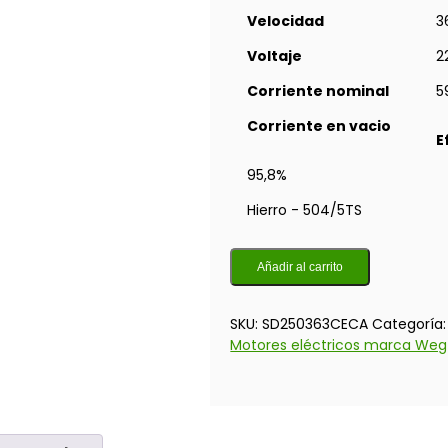
Velocidad
3
Voltaje
2
Corriente nominal
5
Corriente en vacio
E
95,8%
Hierro - 504/5TS
Añadir al carrito
SKU:
SD250363CECA
Categoría
Motores eléctricos marca Weg