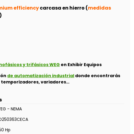
ium efficiency
carcasa en hierro (
medidas
)
fásicos y trifásicos WEG
en Exhibir Equipos
ción
de automatización industrial
donde encontrarás
s, temporizadores, variadores…
s
EG - NEMA
D250363CECA
50 Hp