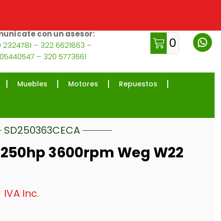
unícate con un asesor:
0
 2324781
–
322 6621863
–
105440547
–
320 5773661
Muebles
Motores
Repuestos
SD250363CECA
co 250hp 3600rpm Weg W22
0
IVA Inc.