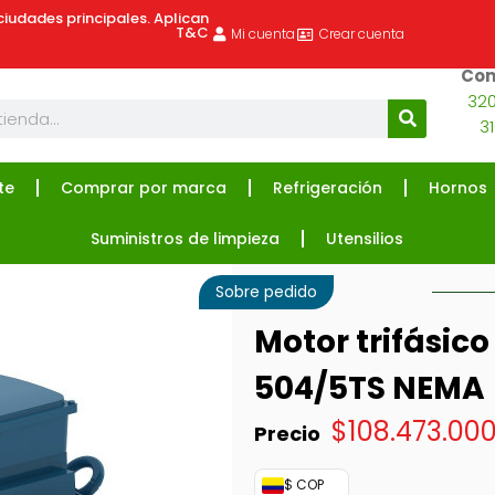
ciudades principales. Aplican
T&C
Mi cuenta
Crear cuenta
Com
320
3
te
Comprar por marca
Refrigeración
Hornos
Suministros de limpieza
Utensilios
Sobre pedido
Motor trifási
504/5TS NEMA
$
108.473.00
$ COP