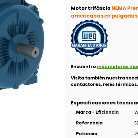
Motor trifáscio
NEMA Prem
americanas en pulgadas
Encuentra
más motores mono
Visita también nuestra sec
contactores, relés térmico
Especificaciones técnica
Marca - Eficiencia
W
Referencia
S
Potencia
2