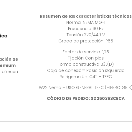
Resumen de las características técnicas
Norma: NEMA MG-1
Frecuencia 60 Hz
Tensión 220/440 V
ica
Grado de protección IP55
Factor de servicio: 1,25
Fijación Con pies
ación de
Forma constructiva B3L(D)
premium
Caja de conexión¹ Posición izquierda
 ofrecen
Refrigeración IC411 – TEFC
W22 Nema – USO GENERAL TEFC (HIERRO GRIS
CÓDIGO DE PEDIDO: SD250363CECA