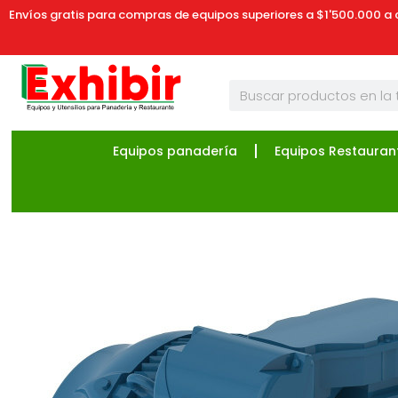
Envíos gratis para compras de equipos superiores a $1'500.000 a 
Equipos panadería
Equipos Restauran