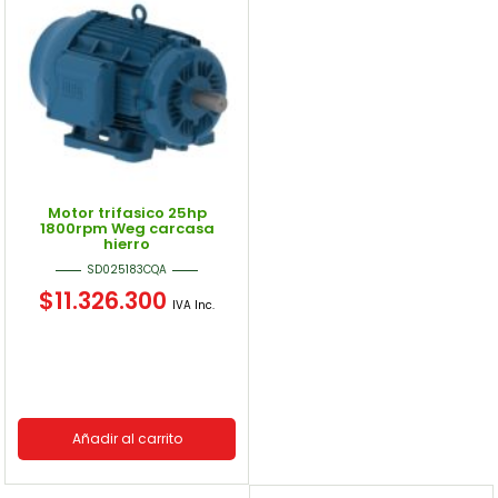
Motor trifasico 25hp
1800rpm Weg carcasa
hierro
SD025183CQA
$
11.326.300
IVA Inc.
Añadir al carrito