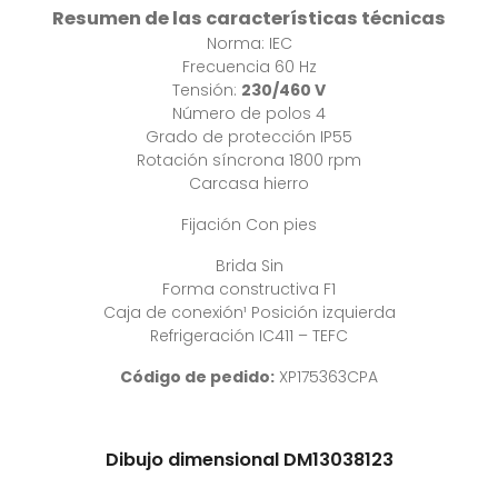
Resumen de las características técnicas
Norma: IEC
Frecuencia 60 Hz
Tensión:
230/460 V
Número de polos 4
Grado de protección IP55
Rotación síncrona 1800 rpm
Carcasa hierro
Fijación Con pies
Brida Sin
Forma constructiva F1
Caja de conexión¹ Posición izquierda
Refrigeración IC411 – TEFC
Código
de pedido:
XP175363CPA
Dibujo dimensional DM13038123