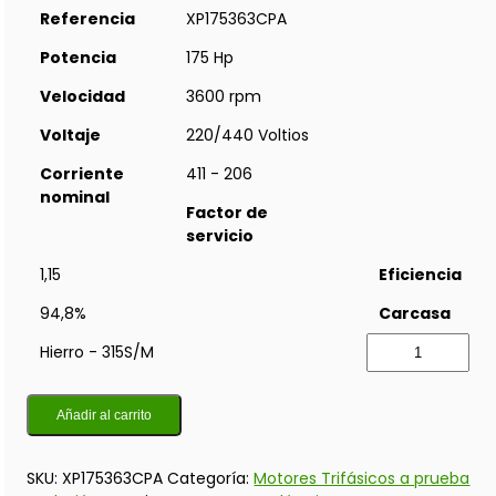
Referencia
XP175363CPA
Potencia
175 Hp
Velocidad
3600 rpm
Voltaje
220/440 Voltios
Corriente
411 - 206
nominal
Factor de
servicio
1,15
Eficiencia
94,8%
Carcasa
Hierro - 315S/M
Añadir al carrito
SKU:
XP175363CPA
Categoría:
Motores Trifásicos a prueba