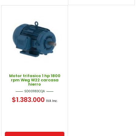
Motor trifasico 1 hp 1800
rpm Weg W22 carcasa
hierro
SD001183CQA
$
1.383.000
IVA Inc.