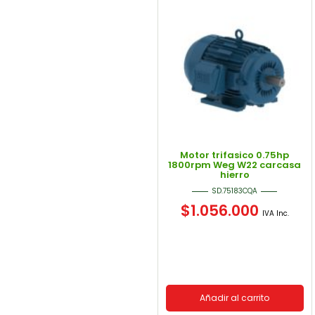
Motor trifasico 0.75hp
1800rpm Weg W22 carcasa
hierro
SD.75183CQA
$
1.056.000
IVA Inc.
Añadir al carrito