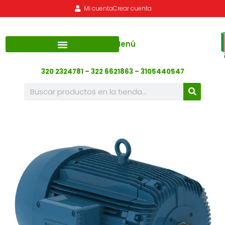
Mi cuenta
Crear cuenta
Menú
320 2324781
–
322 6621863
–
3105440547