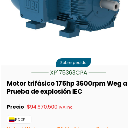
Sobre pedido
XP175363CPA
Motor trifásico 175hp 3600rpm Weg a
Prueba de explosión IEC
$
94.670.500
IVA Inc.
$ COP