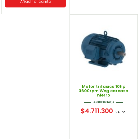
Añadir al carrito
Motor trifasico 10hp
3600rpm Weg carcasa
hierro
PG010363AQA
$
4.711.300
IVA Inc.