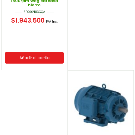
1800rpm Weg carcasa
hierro
SD002183CQA
$
1.943.500
IVA Inc.
Añadir al carrito