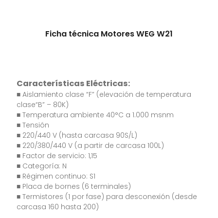
Ficha técnica Motores WEG W21
C
aracterísticas Eléctricas:
■ Aislamiento clase “F” (elevación de temperatura
clase“B” – 80K)
■ Temperatura ambiente 40°C a 1.000 msnm
■ Tensión
■ 220/440 V (hasta carcasa 90S/L)
■ 220/380/440 V (a partir de carcasa 100L)
■ Factor de servicio: 1,15
■ Categoría: N
■ Régimen continuo: S1
■ Placa de bornes (6 terminales)
■ Termistores (1 por fase) para desconexión (desde
carcasa 160 hasta 200)