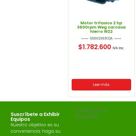
Motor trifasico 2 hp
3600rpm Weg carcasa
hierro W22
SD002363CQA
$
1.782.600
IVA Inc.
Leer más
[mc4wp_form
Suscríbete a Exhibir
id=»2383″]
Equipos
Nuestro objetivo es su
conveniencia: haga su