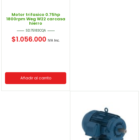
Motor trifasico 0.75hp
1800rpm Weg W22 carcasa
hierro
SD.75183CQA
$
1.056.000
IVA Inc.
Añadir al carrito