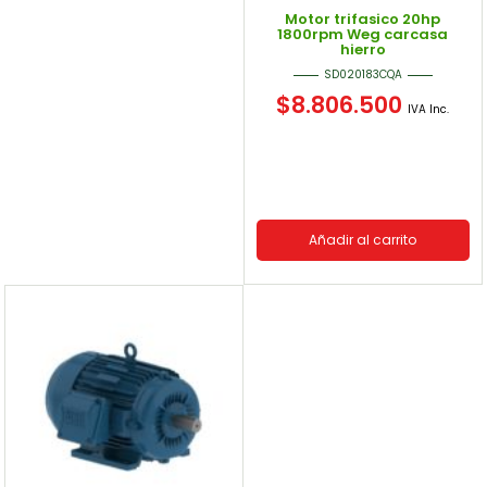
Motor trifasico 20hp
1800rpm Weg carcasa
hierro
SD020183CQA
$
8.806.500
IVA Inc.
Añadir al carrito