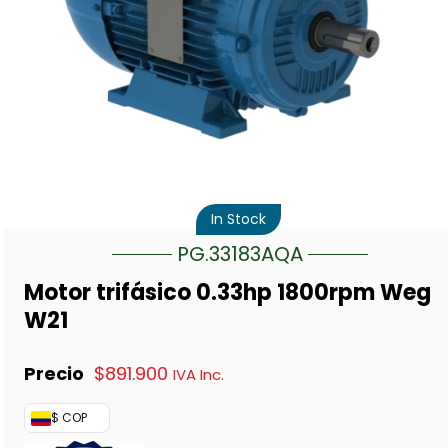
In Stock
PG.33183AQA
Motor trifásico 0.33hp 1800rpm Weg
W21
$
891.900
IVA Inc.
$ COP