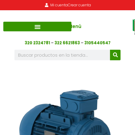
Mi cuenta
Crear cuenta
Menú
320 2324781
–
322 6621863
–
3105440547