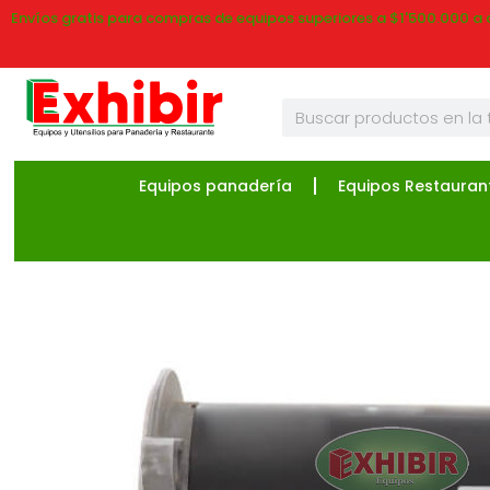
Envíos gratis para compras de equipos superiores a $1'500.000 a 
Equipos panadería
Equipos Restauran