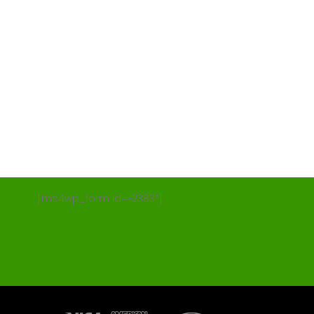
[mc4wp_form id=»2383″]