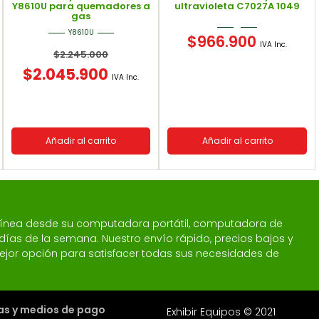
Y8610U para quemadores a
ultravioleta C7027A 1049
gas
Y8610U
$
966.900
IVA Inc.
$
2.245.000
$
2.045.900
IVA Inc.
Añadir al carrito
Añadir al carrito
 línea desde su computadora portátil, computadora de
 7 días de la semana. Nuestro envío rápido, precios bajos y
a mejor opción para satisfacer todas sus necesidades de
cas y medios de pago
Exhibir Equipos © 2021