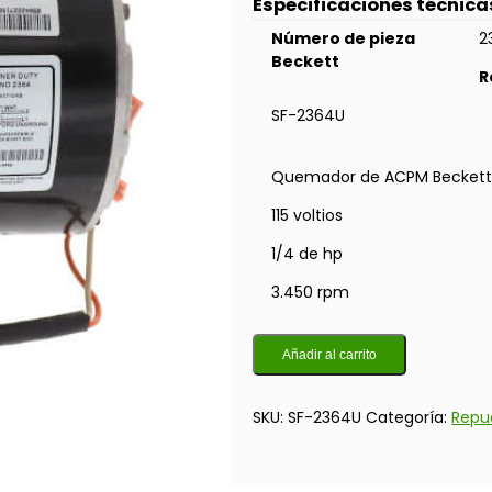
Especificaciones técnica
Número de pieza
2
Beckett
R
SF-2364U
Quemador de ACPM Beckett
115 voltios
1/4 de hp
3.450 rpm
Añadir al carrito
SKU:
SF-2364U
Categoría:
Repu