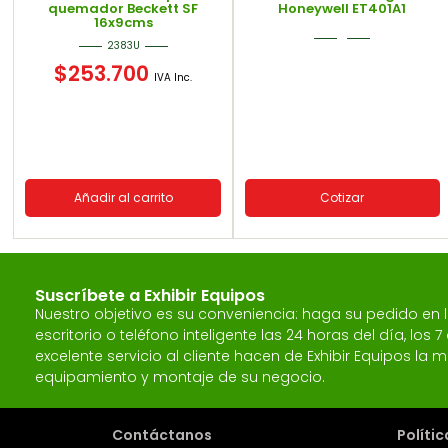
quemador Beckett SF
Honeywell ET401A1
16x9cms
2383U
$
253.700
IVA Inc.
Añadir al carrito
Cotizar
Suscríbete a Exhibir Equipos
Nuestro objetivo es su conveniencia: haga su pedido en
escritorio o teléfono inteligente las 24 horas del día, los
excelente servicio al cliente hacen de Exhibir Equipos l
equipamiento y montaje de su negocio.
Contáctanos
Políti