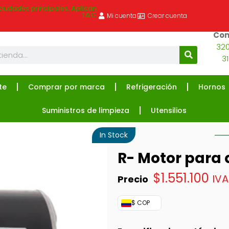
ciudades principales. Aplican
T&C
Mi cuenta
Crear cuenta
Com
320
3
te
Comprar por marca
Refrigeración
Hornos
Suministros de limpieza
Utensilios
In Stock
R- Motor para
$
1.551.100
IVA
$ COP