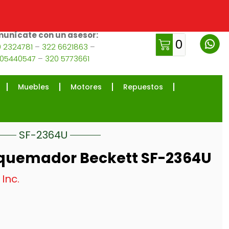
unícate con un asesor:
0
 2324781
–
322 6621863
–
105440547
–
320 5773661
Muebles
Motores
Repuestos
SF-2364U
 quemador Beckett SF-2364U
 Inc.