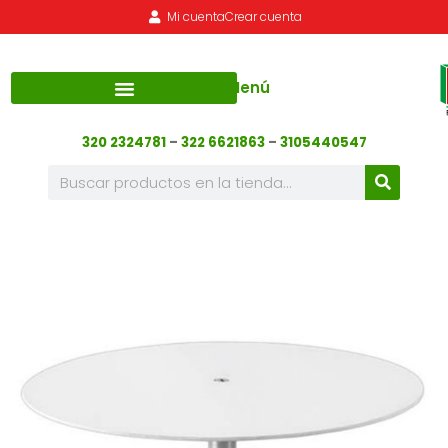
Mi cuenta
Crear cuenta
Menú
320 2324781
–
322 6621863
–
3105440547