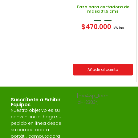
Taza para cortadora de
masa 31,5 cms
$
470.000
IVA Inc.
Añadir al carrito
[mc4wp_form
Suscríbete a Exhibir
id=»2383″]
Equipos
Nuestro objetivo es su
conveniencia: haga su
pedido en línea desde
su computadora
portátil, computadora