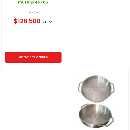
muffins 45×65
lm40m
$
128.500
IVA Inc.
Añadir al carrito