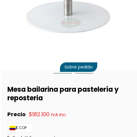
Sobre pedido
Mesa bailarina para pastelería y
reposteria
$
182.100
IVA Inc.
$ COP