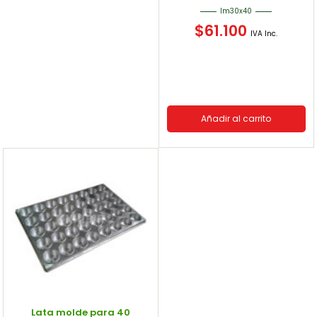
lm30x40
$
61.100
IVA Inc.
Añadir al carrito
Lata molde para 40