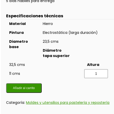
5 días hábiles para entrega
Especificaciones técnicas
Material
Hierro
Pintura
Electrostática (larga duración)
Diametro
23,5 cms
base
Diámetro
tapa superior
32,5 cms
Altura
11 cms
Añadir al carrito
Categoría:
Moldes y utensilios para pastelería y repostería