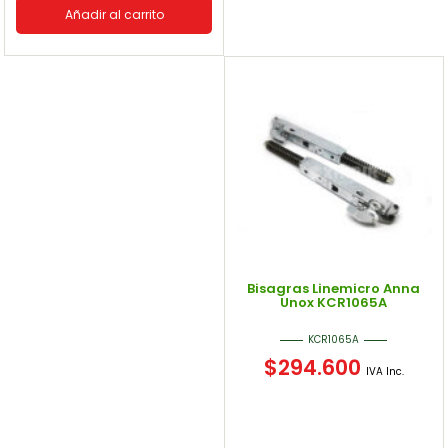
Añadir al carrito
Bisagras Linemicro Anna
Unox KCR1065A
KCR1065A
$
294.600
IVA Inc.