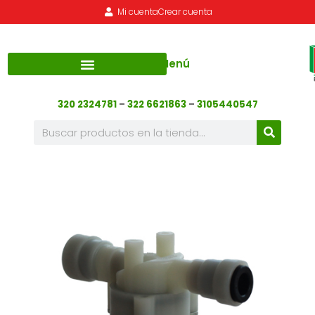
Mi cuenta
Crear cuenta
Menú
320 2324781
–
322 6621863
–
3105440547