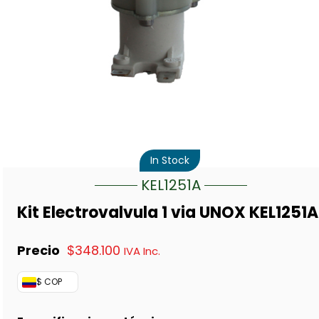
In Stock
KEL1251A
Kit Electrovalvula 1 via UNOX KEL1251A
$
348.100
IVA Inc.
$ COP