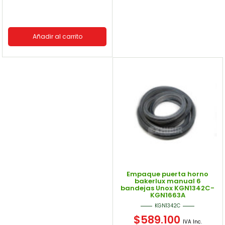
Añadir al carrito
Empaque puerta horno
bakerlux manual 6
bandejas Unox KGN1342C-
KGN1663A
KGN1342C
$
589.100
IVA Inc.