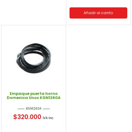
Añadir al carrito
Empaque puerta horno
Domenica Unox KGN1260A
KGN1260A
$
320.000
IVA Inc.