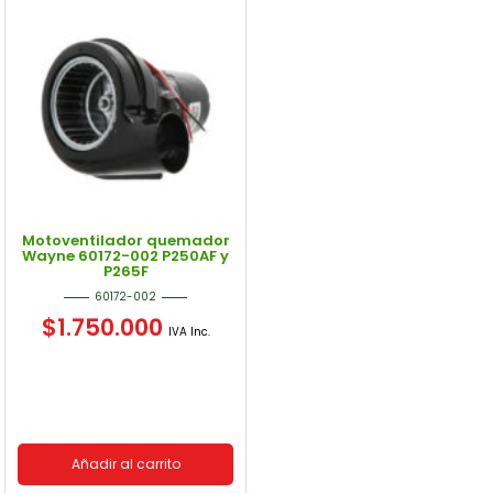
Motoventilador quemador
Wayne 60172-002 P250AF y
P265F
60172-002
$
1.750.000
IVA Inc.
Añadir al carrito