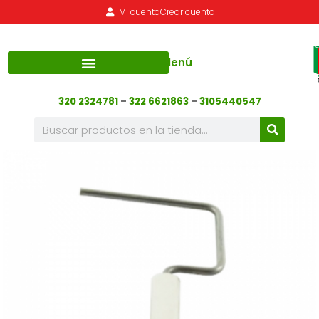
Mi cuenta
Crear cuenta
Menú
320 2324781
–
322 6621863
–
3105440547