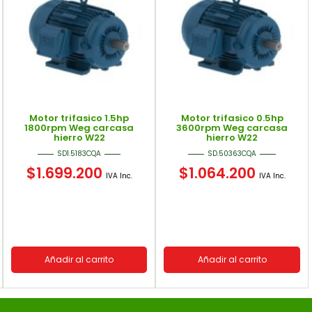
Motor trifasico 1.5hp
Motor trifasico 0.5hp
1800rpm Weg carcasa
3600rpm Weg carcasa
hierro W22
hierro W22
SD1.5183CQA
SD.50363CQA
$
1.699.200
$
1.064.200
IVA Inc.
IVA Inc.
Añadir al carrito
Añadir al carrito