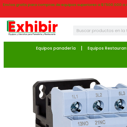
Envíos gratis para compras de equipos superiores a $1'500.000 a 
Equipos panadería
Equipos Restauran