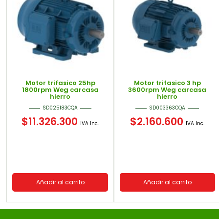
Motor trifasico 25hp
Motor trifasico 3 hp
1800rpm Weg carcasa
3600rpm Weg carcasa
hierro
hierro
SD025183CQA
SD003363CQA
$
11.326.300
$
2.160.600
IVA Inc.
IVA Inc.
Añadir al carrito
Añadir al carrito