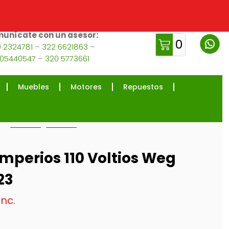
unícate con un asesor:
0
 2324781
–
322 6621863
–
105440547
–
320 5773661
Muebles
Motores
Repuestos
mperios 110 Voltios Weg
23
Inc.