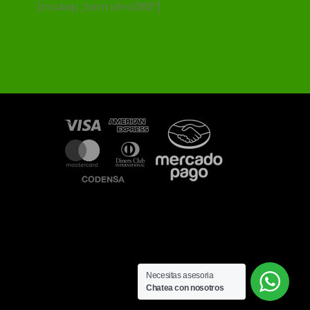
[mc4wp_form id=»2383″]
Necesitas asesoria
Chatea con nosotros