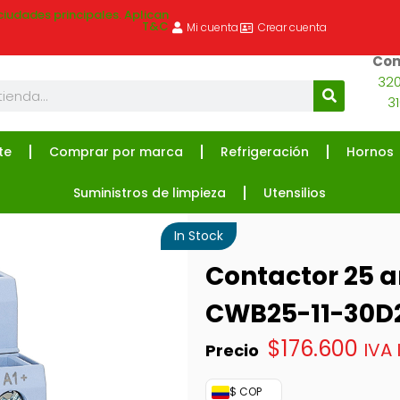
ciudades principales. Aplican
T&C
Mi cuenta
Crear cuenta
Com
320
3
te
Comprar por marca
Refrigeración
Hornos
Suministros de limpieza
Utensilios
In Stock
Contactor 25 a
CWB25-11-30D
$
176.600
IVA 
$ COP