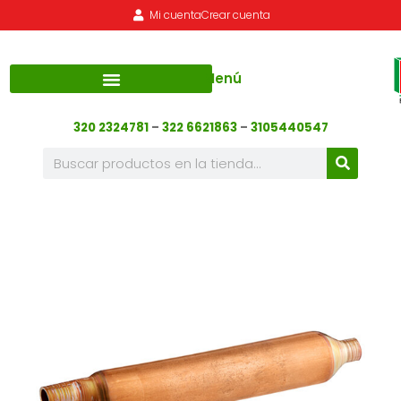
Mi cuenta
Crear cuenta
Menú
320 2324781
–
322 6621863
–
3105440547