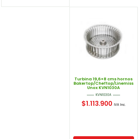
Turbina 19,6×8 cms hornos
Bakertop/Cheftop/Linemiss
Unox KVN1030A
KVN1030A
$
1.113.900
IVA Inc.