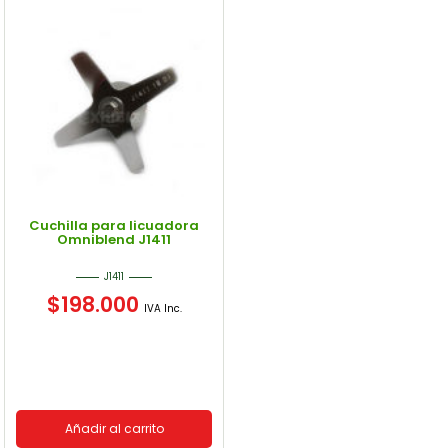
Cuchilla para licuadora
Omniblend J1411
J1411
$
198.000
IVA Inc.
Añadir al carrito