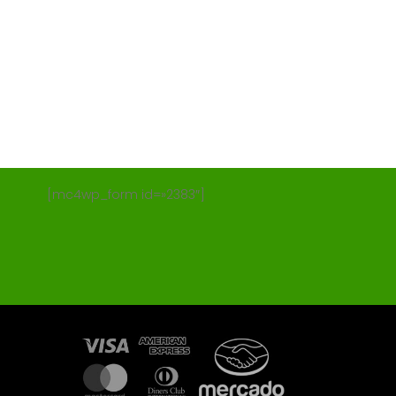
[mc4wp_form id=»2383″]