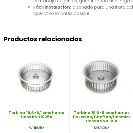
de trabajo exigentes, garantizando una larga vi
Fácil instalación:
diseñado para una instalaci
operativo lo antes posible.
Productos relacionados
Turbina 19,6×6,1 cms horno
Turbina 19,6×8 cms hornos
Unox KVN1025A
Bakertop/Cheftop/Linemiss
Unox KVN1030A
KVN1025A
KVN1030A