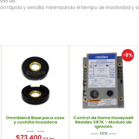
da útil.
ón rápida y sencilla; minimizando el tiempo de inactividad y 
-8%
Omniblend Base para vaso
Control de llama Honeywell
y cuchilla licuadora
Resideo S87K – Modulo de
ignición
S87K
$
73.400
IVA Inc.