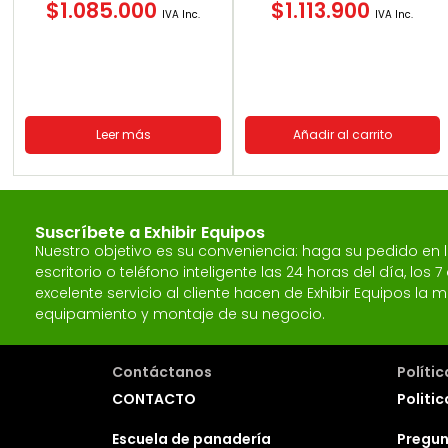
$
1.085.000
$
1.113.900
IVA Inc.
IVA Inc.
Leer más
Añadir al carrito
Suscríbete a Exhibir Equipos
Nuestro objetivo es su conveniencia: haga su pedido en
escritorio o teléfono inteligente las 24 horas del día, los
excelente servicio al cliente hacen de Exhibir Equipos l
equipamiento y montaje de su negocio.
Contáctanos
Políti
CONTACTO
Politic
Escuela de panadería
Pregun