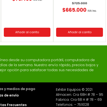
$
725.000
$
665.000
IVA Inc.
Añadir al carrito
Añadir al carrito
 línea desde su computadora portátil, computadora de
 7 días de la semana. Nuestro envío rápido, precios bajos y
a mejor opción para satisfacer todas sus necesidades de
cas y medios de pago
Exhibir Equipos © 2021
Almacen: Cra 68H # 78 – 95
as de envío
Fabrica: Cra 68 H # 78 – 69
Telefonos: – 7511028
tas Frecuentes