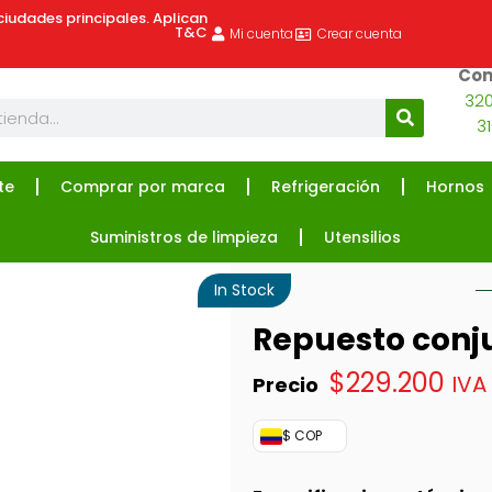
ciudades principales. Aplican
T&C
Mi cuenta
Crear cuenta
Com
320
3
te
Comprar por marca
Refrigeración
Hornos
Suministros de limpieza
Utensilios
In Stock
Repuesto conj
$
229.200
IVA 
$ COP