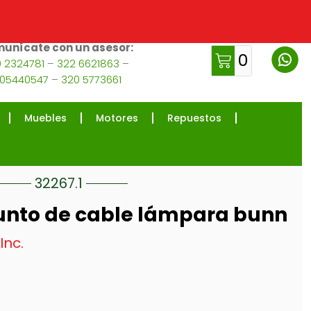
unícate con un asesor:
0
 2324781
–
322 6621863
–
105440547
–
320 5773661
Muebles
Motores
Repuestos
32267.1
unto de cable lámpara bunn
Inc.