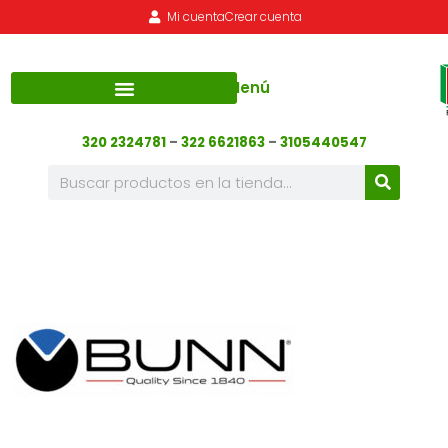
Mi cuenta
Crear cuenta
Menú
320 2324781
–
322 6621863
–
3105440547