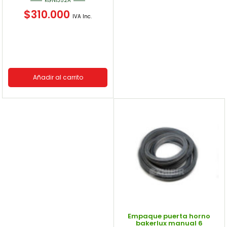
KGN1352A
$
310.000
IVA Inc.
Añadir al carrito
Empaque puerta horno
bakerlux manual 6