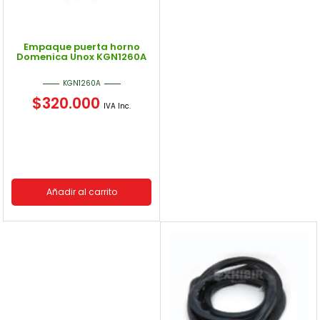
Empaque puerta horno
Domenica Unox KGN1260A
KGN1260A
$
320.000
IVA Inc.
Añadir al carrito