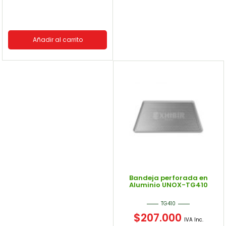
Añadir al carrito
Bandeja perforada en
Aluminio UNOX-TG410
TG410
$
207.000
IVA Inc.