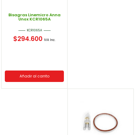
Bisagras Linemicro Anna
Unox KCR1065A
KCR1065A
$
294.600
IVA Inc.
Añadir al carrito