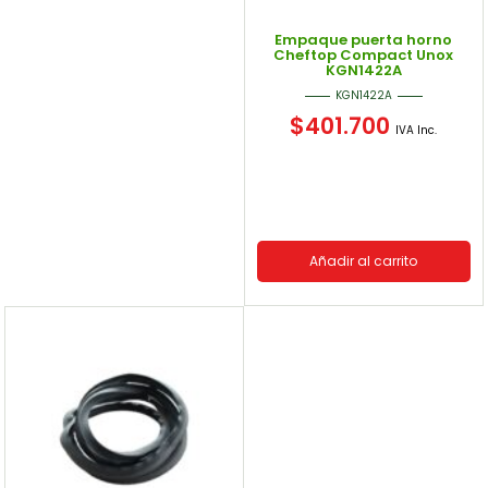
Empaque puerta horno
Cheftop Compact Unox
KGN1422A
KGN1422A
$
401.700
IVA Inc.
Añadir al carrito