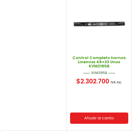
Control Completo hornos
Linemiss 46×33 Unox
KVM2185B
KVM2185B
$
2.302.700
IVA Inc.
Añadir al carrito