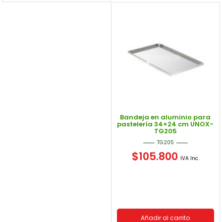
Bandeja en aluminio para
pastelería 34×24 cm UNOX-
TG205
TG205
$
105.800
IVA Inc.
Añadir al carrito