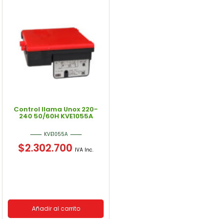
Control llama Unox 220-
240 50/60H KVE1055A
KVE1055A
$
2.302.700
IVA Inc.
Añadir al carrito