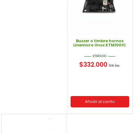
Buzzer o timbre hornos
Linemicro Unox KTM1001C
KTM1001C
$
332.000
IVA Inc.
Añadir al carrito