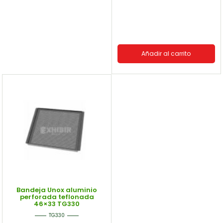
Añadir al carrito
Bandeja Unox aluminio
perforada teflonada
46×33 TG330
TG330