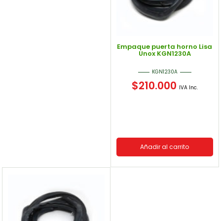
Empaque puerta horno Lisa
Unox KGN1230A
KGN1230A
$
210.000
IVA Inc.
Añadir al carrito