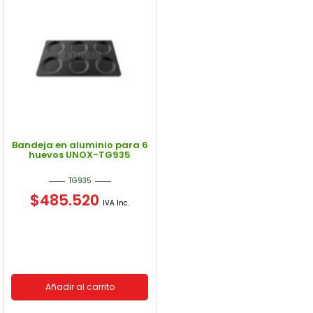
Potencia
Potencia
Voltaje
Voltaje
Filtro
Bandeja en aluminio para 6
huevos UNOX-TG935
TG935
$
485.520
IVA Inc.
Añadir al carrito