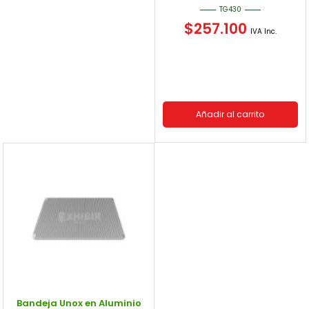
TG430
$
257.100
IVA Inc.
Añadir al carrito
Bandeja Unox en Aluminio