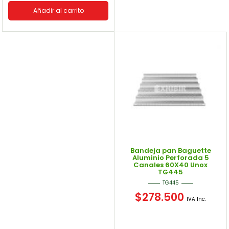
Añadir al carrito
Bandeja pan Baguette
Aluminio Perforada 5
Canales 60X40 Unox
TG445
TG445
$
278.500
IVA Inc.