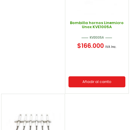
Bombilla hornos Linemicro
Unox KVE1005A
KVE1005A
$
166.000
IVA Inc.
Añadir al carrito