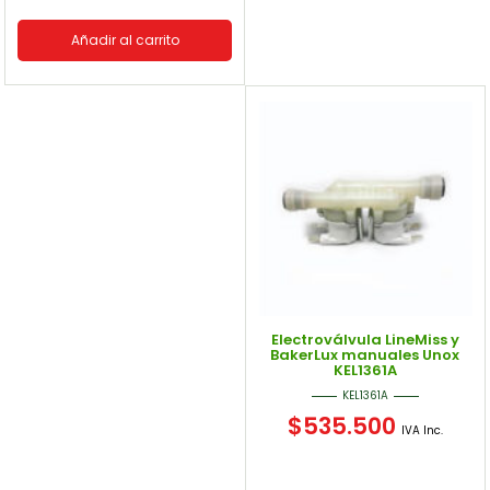
Añadir al carrito
Electroválvula LineMiss y
BakerLux manuales Unox
KEL1361A
KEL1361A
$
535.500
IVA Inc.