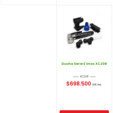
Ducha Serie E Unox XC208
XC208
$
698.500
IVA Inc.