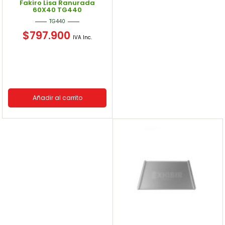
Fakiro Lisa Ranurada
60X40 TG440
TG440
$
797.900
IVA Inc.
Añadir al carrito