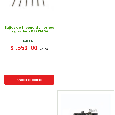
Bujias de Encendido hornos
a gas Unox KBR1340A
KBR1340A
$
1.553.100
IVA Inc.
Añadir al carrito