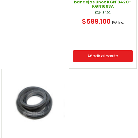
bandejas Unox KGN1342C-
KGN1663A
KGN1342C
$
589.100
IVA Inc.
Añadir al carrito