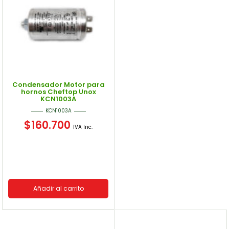
Condensador Motor para
hornos Cheftop Unox
KCN1003A
KCN1003A
$
160.700
IVA Inc.
Añadir al carrito