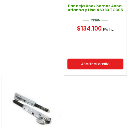
Bandeja Unox hornos Anna,
Arianna y Lisa 46X33 TG305
TG305
$
134.100
IVA Inc.
Añadir al carrito