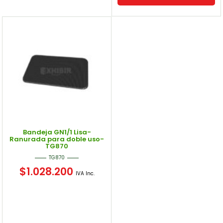
Bandeja GN1/1 Lisa-
Ranurada para doble uso-
TG870
TG870
$
1.028.200
IVA Inc.