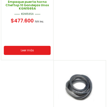
Empaque puerta horno
Cheftop 10 bandejas Unox
KGN1565A
KGN1565A
$
477.600
IVA Inc.
Leer más