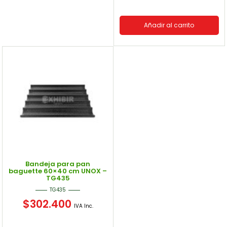
Añadir al carrito
Bandeja para pan
baguette 60×40 cm UNOX –
TG435
TG435
$
302.400
IVA Inc.