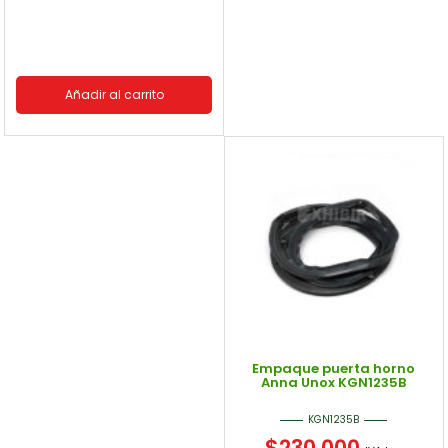
Añadir al carrito
Empaque puerta horno
Anna Unox KGN1235B
KGN1235B
$
230.000