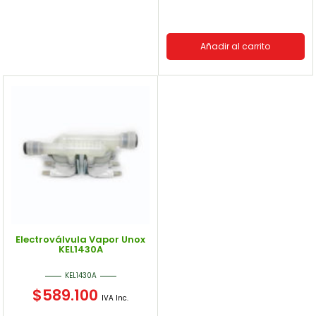
Añadir al carrito
Electroválvula Vapor Unox
KEL1430A
KEL1430A
$
589.100
IVA Inc.