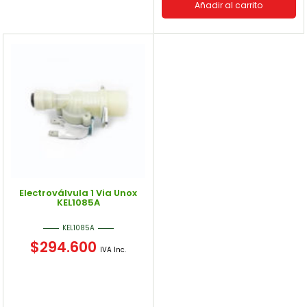
Añadir al carrito
Electroválvula 1 Via Unox
KEL1085A
KEL1085A
$
294.600
IVA Inc.