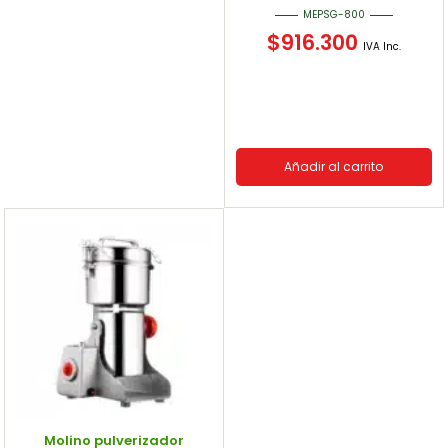
MEPSG-800
$
916.300
IVA Inc.
Añadir al carrito
Molino pulverizador