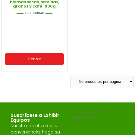
hierbas secas, semillas,
granos y café 1000g
GRT-1000AK
Cotizar
[mc4wp_form
Suscríbete a Exhibir
id=»2383″]
Equipos
Nuestro objetivo es su
conveniencia: haga su