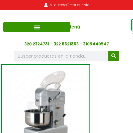
Mi cuenta
Crear cuenta
Menú
320 2324781
–
322 6621863
–
3105440547