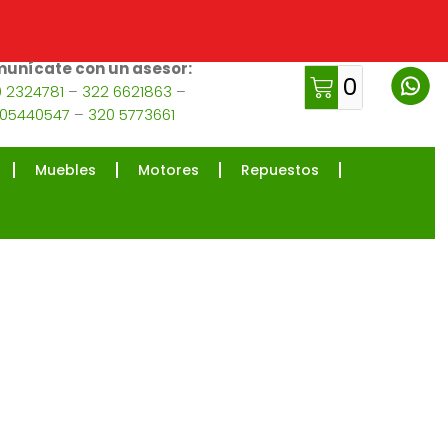
unícate con un asesor:
0
 2324781
–
322 6621863
–
105440547
–
320 5773661
Muebles
Motores
Repuestos