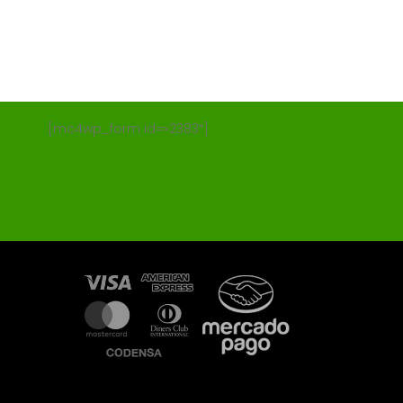
[mc4wp_form id=»2383″]