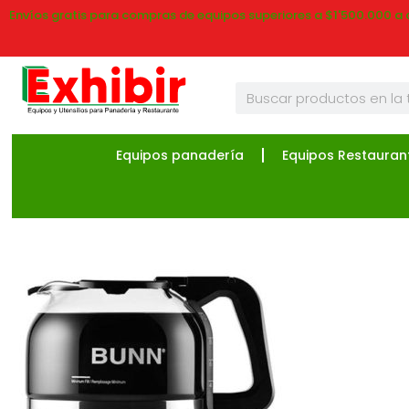
Envíos gratis para compras de equipos superiores a $1'500.000 a 
Equipos panadería
Equipos Restauran