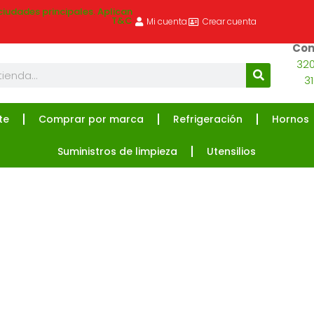
ciudades principales. Aplican
T&C
Mi cuenta
Crear cuenta
Com
320
3
te
Comprar por marca
Refrigeración
Hornos
Suministros de limpieza
Utensilios