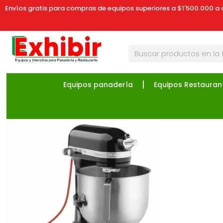
Envíos gratis para compras de equipos superiores a $1'500.000 a 
Equipos panadería
Equipos Restauran