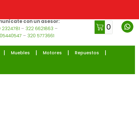
unícate con un asesor:
0
 2324781
–
322 6621863
–
105440547
–
320 5773661
Muebles
Motores
Repuestos