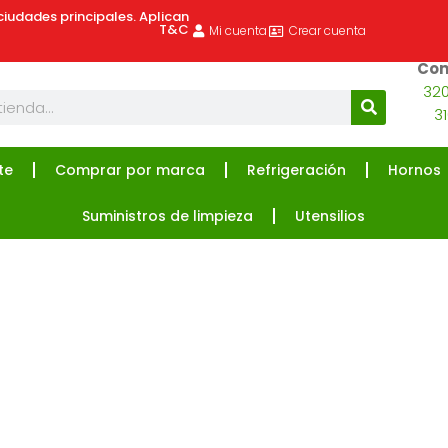
ciudades principales. Aplican
T&C
Mi cuenta
Crear cuenta
Com
320
3
te
Comprar por marca
Refrigeración
Hornos
Suministros de limpieza
Utensilios