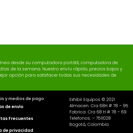
 línea desde su computadora portátil, computadora de
 7 días de la semana. Nuestro envío rápido, precios bajos y
a mejor opción para satisfacer todas sus necesidades de
cas y medios de pago
Exhibir Equipos © 2021
Almacen: Cra 68H # 78 – 95
as de envío
Fabrica: Cra 68 H # 78 – 69
Telefonos: – 7511028
tas Frecuentes
Bogotá, Colombia
ca de privacidad