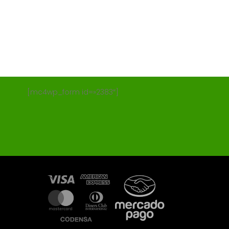
[mc4wp_form id=»2383″]