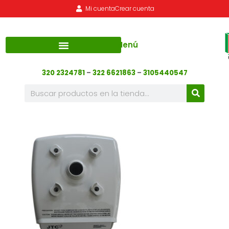
Mi cuenta
Crear cuenta
Menú
320 2324781
–
322 6621863
–
3105440547