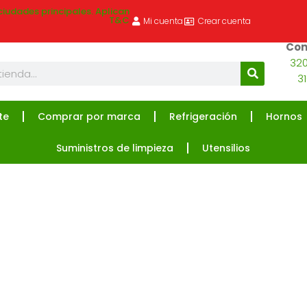
ciudades principales. Aplican
T&C
Mi cuenta
Crear cuenta
Com
320
3
te
Comprar por marca
Refrigeración
Hornos
Suministros de limpieza
Utensilios