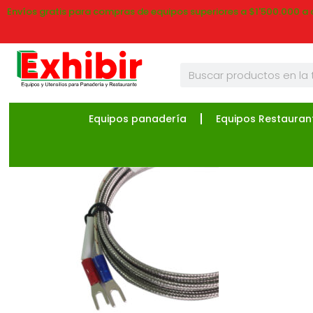
Envíos gratis para compras de equipos superiores a $1'500.000 a 
Equipos panadería
Equipos Restauran