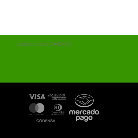
[mc4wp_form id=»2383″]