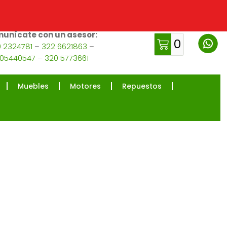
unícate con un asesor:
0
 2324781
–
322 6621863
–
105440547
–
320 5773661
Muebles
Motores
Repuestos