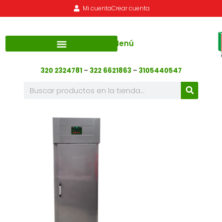
Mi cuenta
Crear cuenta
Menú
320 2324781
–
322 6621863
–
3105440547