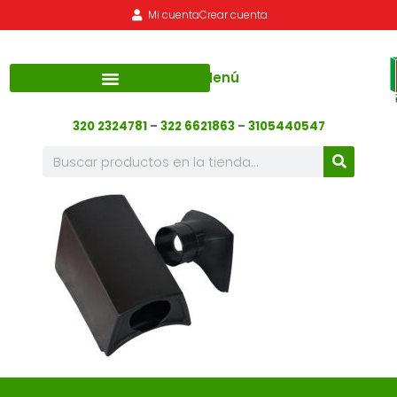
Mi cuenta
Crear cuenta
Menú
320 2324781
–
322 6621863
–
3105440547