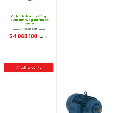
Motor trifasico 7.5hp
1800rpm Weg carcasa
hierro
SD007183CQA
$
4.068.100
IVA Inc.
Añadir al carrito