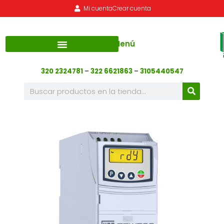
Mi cuenta
Crear cuenta
Menú
320 2324781
–
322 6621863
–
3105440547