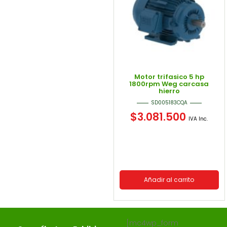
Motor trifasico 5 hp
1800rpm Weg carcasa
hierro
SD005183CQA
$
3.081.500
IVA Inc.
Añadir al carrito
[mc4wp_form