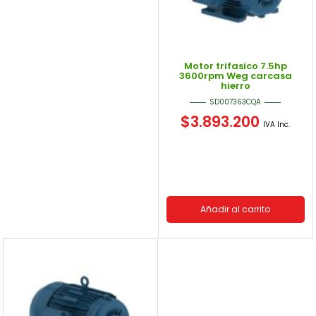
Motor trifasico 7.5hp
3600rpm Weg carcasa
hierro
SD007363CQA
$
3.893.200
IVA Inc.
Añadir al carrito