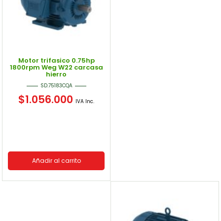
Motor trifasico 0.75hp
1800rpm Weg W22 carcasa
hierro
SD.75183CQA
$
1.056.000
IVA Inc.
Añadir al carrito