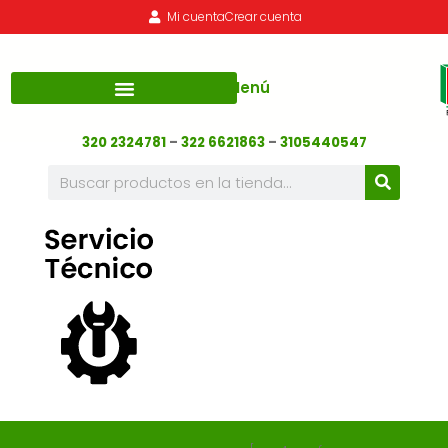
Mi cuenta
Crear cuenta
Menú
320 2324781
–
322 6621863
–
3105440547